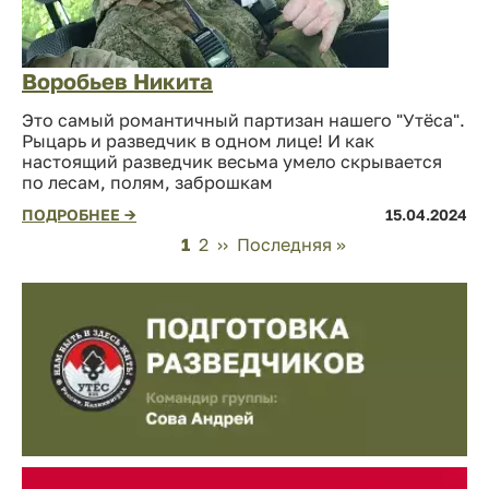
Воробьев Никита
Это самый романтичный партизан нашего "Утёса".
Рыцарь и разведчик в одном лице! И как
настоящий разведчик весьма умело скрывается
по лесам, полям, заброшкам
ПОДРОБНЕЕ →
15.04.2024
Нумерация
Page
1
Page
2
Следующая
››
Последняя
Последняя »
страниц
страница
страница