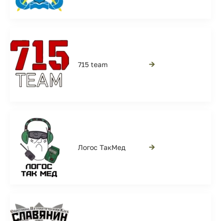
→
715 team
→
Логос ТакМед