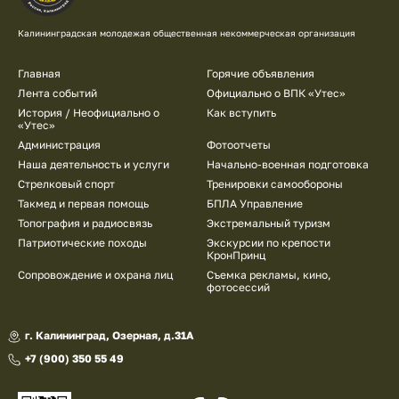
Калининградская молодежая общественная некоммерческая организация
Подвал
Главная
Горячие объявления
Лента событий
Официально о ВПК «Утес»
История / Неофициально о
Как вступить
«Утес»
Администрация
Фотоотчеты
Наша деятельность и услуги
Начально-военная подготовка
Стрелковый спорт
Тренировки самообороны
Такмед и первая помощь
БПЛА Управление
Топография и радиосвязь
Экстремальный туризм
Патриотические походы
Экскурсии по крепости
КронПринц
Сопровождение и охрана лиц
Съемка рекламы, кино,
фотосессий
г. Калининград, Озерная, д.31А
+7 (900) 350 55 49