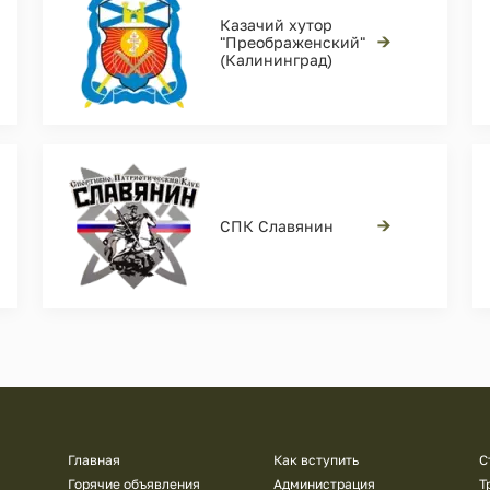
Казачий хутор
→
"Преображенский"
(Калининград)
→
СПК Славянин
Подвал
Главная
Как вступить
С
Горячие объявления
Администрация
Т