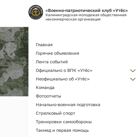
«Военно-патриотический клуб «Утёс»
Калининградская молодежая общественная
некоммерческая организация
Основная
Главная
навигация
Горячие объявления
Лента событий
Официально о ВПК «Утёс»
Неофициально об «Утёс»
Администрация
Команда
Об организации ВПК «Утёс»
Наш клуб ВПК "Утёс"
Фотоотчеты
Как вступить
Награды и дипломы
Начально-военная подготовка
Наша деятельность и услуги
Наши выпускники
Стрелковый спорт
История РГ "Утёс"
Мерч и сувениры
Тренировки самообороны
Как помочь
Видео
Такмед и первая помощь
Библиотека клуба