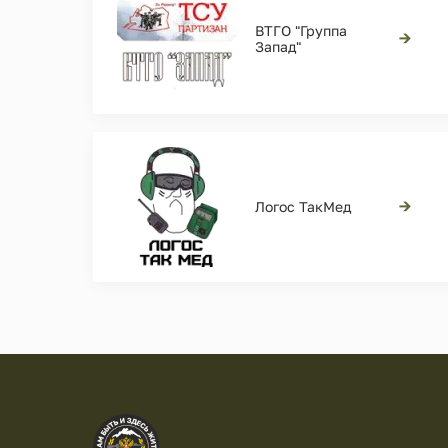
ВТГО "Группа
→
Запад"
→
Логос ТакМед