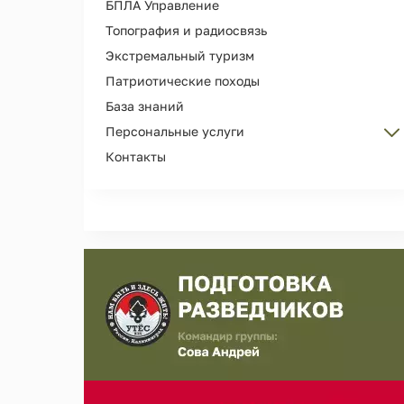
БПЛА Управление
Топография и радиосвязь
Экстремальный туризм
Патриотические походы
База знаний
Персональные услуги
Контакты
Персональные тренировки
Организация Дня рождения
Сопровождение и охрана лиц
Съемка рекламы, кино, фотосессий