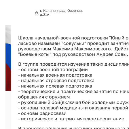
г. Калининград, Озерная,
д.31А
Школа начальной-военной подготовки "Юный ра
ласково называем "совульки" проводит занятия 
руководством Максима Максимовского. Действ
"Боевые коты" под руководством Андрея Совы
В группе проводится изучение таких дисциплин
- основы военной топографии
- начальная военная подготовка
- начальная строевая подготовка
- начальная полевая подготовка
- теоретические и практические занятия по на
обращения с оружием
- рукопашный бой(включая бой холодным оруж
- основы полевой медицины и оказания первой
- основы радиосвязи
- историческое и патриотическое воспитание.
В процессе обучения участники молодежного 