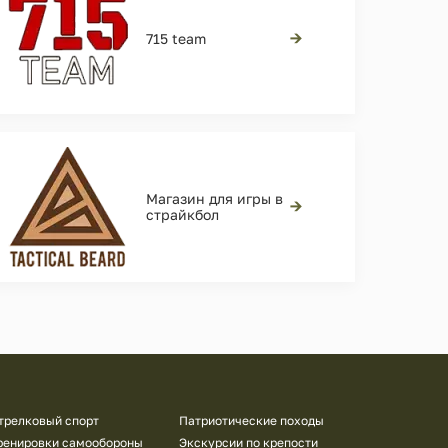
→
715 team
Магазин для игры в
→
страйкбол
трелковый спорт
Патриотические походы
ренировки самообороны
Экскурсии по крепости