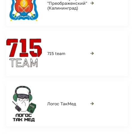
→
"Преображенский"
(Калининград)
→
715 team
→
Логос ТакМед