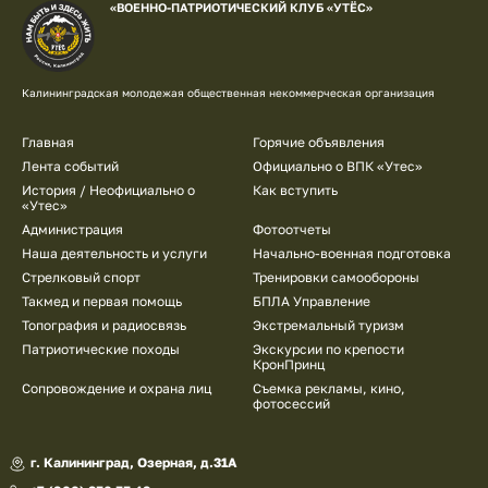
«ВОЕННО-ПАТРИОТИЧЕСКИЙ КЛУБ «УТЁС»
Калининградская молодежая общественная некоммерческая организация
Подвал
Главная
Горячие объявления
Лента событий
Официально о ВПК «Утес»
История / Неофициально о
Как вступить
«Утес»
Администрация
Фотоотчеты
Наша деятельность и услуги
Начально-военная подготовка
Стрелковый спорт
Тренировки самообороны
Такмед и первая помощь
БПЛА Управление
Топография и радиосвязь
Экстремальный туризм
Патриотические походы
Экскурсии по крепости
КронПринц
Сопровождение и охрана лиц
Съемка рекламы, кино,
фотосессий
г. Калининград, Озерная, д.31А