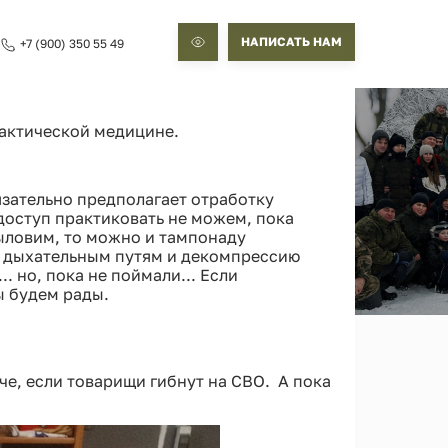
НАПИСАТЬ НАМ
+7 (900) 350 55 49
актической медицине.
зательно предполагает отработку
доступ практиковать не можем, пока
выловим, то можно и тампонаду
 к дыхательным путям и декомпрессию
. но, пока не поймали... Если
ы будем рады.
че, если товарищи гибнут на СВО. А пока