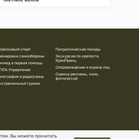
трелковый спорт
Патриотические походы
ренировки самообороны
Экскурсии по крепости
КронПринц
акмед и первая помощь
Сопровождение и охрана лиц
ПЛА Управление
Съемка рекламы, кино,
опография и радиосвязь
фотосессий
кстремальный туризм
нтом. Вы можете прочитать
работку перс. данных