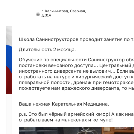
г. Калининград, Озерная,
д.31А
Школа Санинструкторов проводит занятия по т
Длительность 2 месяца.
Обучение по специальности Санинструктор обя
постановки венозного доступа... Центральный 
иностранного диверсанта не выловим... Если 
отработать на натуре и хирургический доступ
плевральной полости, дренаж при гемотораксе..
пожертвуете нам вражеского диверсанта, то м
Ваша нежная Карательная Медицина.
p.s. Это был чёрный армейский юмор! А как ина
отрабатываем на манекенах и кетчупе!