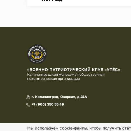
«ВОЕННО-ПАТРИОТИЧЕСКИЙ КЛУБ «УТЁС»
Калининградская молодежая общественная
некоммерческая организация
г. Калининград, Озерная, д.31А
+7 (900) 350 55 49
Мы используем cookie-файлы, чтобы получить ста
© «Военно-патриотический клуб «Утес» , 2026