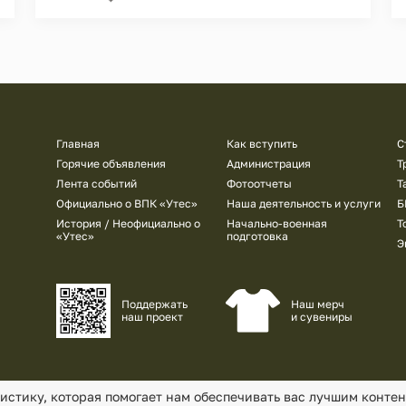
Подвал
Главная
Как вступить
С
Горячие объявления
Администрация
Т
Лента событий
Фотоотчеты
Т
Официально о ВПК «Утес»
Наша деятельность и услуги
Б
История / Неофициально о
Начально-военная
Т
«Утес»
подготовка
Э
Наш мерч
Поддержать
и сувениры
наш проект
тистику, которая помогает нам обеспечивать вас лучшим конте
Политика конфиденциальности
Согласие на об