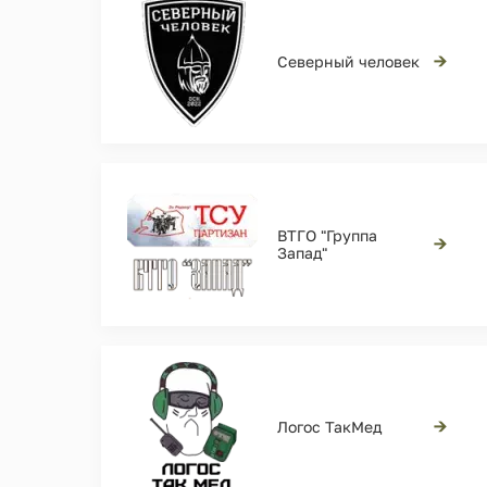
→
Северный человек
ВТГО "Группа
→
Запад"
→
Логос ТакМед