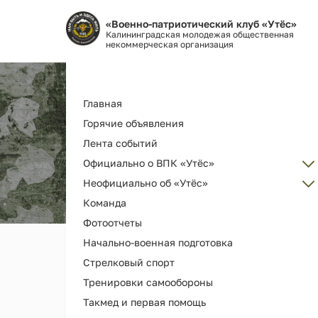
«Военно-патриотический клуб «Утёс»
Калининградская молодежая общественная
некоммерческая организация
Основная
Главная
навигация
Горячие объявления
Лента событий
Официально о ВПК «Утёс»
Неофициально об «Утёс»
Администрация
Команда
Об организации ВПК «Утёс»
Наш клуб ВПК "Утёс"
Фотоотчеты
Как вступить
Награды и дипломы
Начально-военная подготовка
Наша деятельность и услуги
Наши выпускники
Стрелковый спорт
История РГ "Утёс"
Мерч и сувениры
Тренировки самообороны
Как помочь
Видео
Такмед и первая помощь
Библиотека клуба