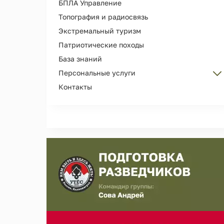
БПЛА Управление
Топография и радиосвязь
Экстремальный туризм
Патриотические походы
База знаний
Персональные услуги
Контакты
Персональные тренировки
Организация Дня рождения
Сопровождение и охрана лиц
Съемка рекламы, кино, фотосессий