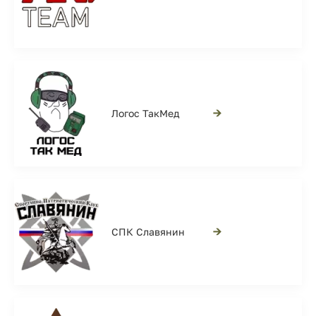
→
Логос ТакМед
→
СПК Славянин