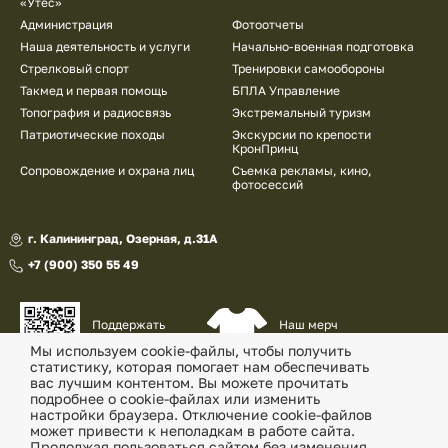
«Утес»
Администрация
Фотоотчеты
Наша деятельность и услуги
Начально-военная подготовка
Стрелковый спорт
Тренировки самообороны
Такмед и первая помощь
БПЛА Управление
Топография и радиосвязь
Экстремальный туризм
Патриотические походы
Экскурсии по крепости
КронПринц
Сопровождение и охрана лиц
Съемка рекламы, кино,
фотосессий
г. Калининград, Озерная, д.31А
+7 (900) 350 55 49
Наш мерч
Поддержать
и сувениры
наш проект
Мы используем cookie-файлы, чтобы получить
статистику, которая помогает нам обеспечивать
© «Военно-патриотический клуб «Утес» , 2026
вас лучшим контентом. Вы можете прочитать
подробнее о cookie-файлах или изменить
Политика конфиденциальности
настройки браузера. Отключение cookie-файлов
может привести к неполадкам в работе сайта.
Согласие на обработку перс. данных
Продолжая пользоваться сайтом без изменения