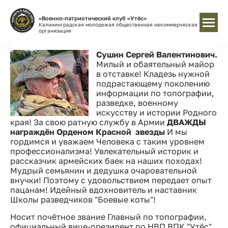
«Военно-патриотический клуб «Утёс»
Калининградская молодежая общественная некоммерческая
организация
Сушин Сергей Валентинович.
Милый и обаятельный майор
в отставке! Кладезь нужной
подрастающему поколению
информации по топографии,
разведке, военному
искусству и истории Родного
края! За свою ратную службу в Армии
ДВАЖДЫ
награждён Орденом Красной звезды
И мы
гордимся и уважаем Человека с таким уровнем
профессионализма! Увлекательный историк и
рассказчик армейских баек на наших походах!
Мудрый семьянин и дедушка очаровательной
внучки! Поэтому с удовольствием передает опыт
пацанам! Идейный вдохновитель и наставник
Школы разведчиков "Боевые коты"!
Носит почётное звание Главный по топографии,
официальный вице-президент по НВП ВПК "Утёс".