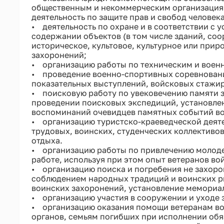
общественным и некоммерческим организациям
деятельность по защите прав и свобод человек
• деятельность по охране и в соответствии с
содержании объектов (в том числе зданий, со
историческое, культовое, культурное или прир
захоронений;
• организацию работы по техническим и воен
• проведение военно-спортивных соревнований
показательных выступлений, войсковых стажи
• поисковую работу по увековечению памяти з
проведении поисковых экспедиций, установле
воспоминаний очевидцев памятных событий во
• организацию туристско-краеведческой деяте
трудовых, воинских, студенческих коллективо
отдыха.
• организацию работы по привлечению молоде
работе, используя при этом опыт ветеранов во
• организацию поиска и погребения не захоро
соблюдением народных традиций и воинских ри
воинских захоронений, установление мемориал
• организацию участия в сооружении и уходе 
• организацию оказания помощи ветеранам в
органов, семьям погибших при исполнении об