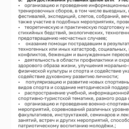
• организацию и проведение информационных 
тренировочных сборов, в том числе выездных,
фестивалей, экспедиций, слетов, собраний, веч
также участие в подобных мероприятиях, про
• теоретическую и практическую подготовку 
стихийных бедствий, экологических, техногенн
предотвращению несчастных случаев;
• оказание помощи пострадавшим в результате
техногенных или иных катастроф, социальных,
конфликтов, беженцам и вынужденным пересе
• деятельность в области профилактики и охр
здорового образа жизни, улучшения морально-
физической культуры и спорта и содействие ук
содействие духовному развитию личности;
• популяризацию и развитие новых спортивн
видов спорта и создание методической поддер
• распространение учебной, информационной,
спортивно-туристской тематике, разного рода 
• организацию и проведение военно-спортивн
мероприятий, соревнований различных уровней
факультативов, инструктажей, семинаров и ле
занятий, встреч и других мероприятий, спосо
патриотическому воспитанию молодёжи.;