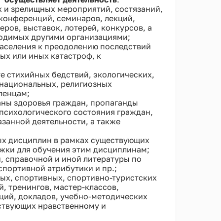
и зрелищных мероприятий, состязаний,
 конференций, семинаров, лекций,
еров, выставок, лотерей, конкурсов, а
водимых другими организациями;
населения к преодолению последствий
ых или иных катастроф, к
 стихийных бедствий, экологических,
 национальных, религиозных
ленцам;
аны здоровья граждан, пропаганды
психологического состояния граждан,
азанной деятельности, а также
ых дисциплин в рамках существующих
жки для обучения этим дисциплинам;
 справочной и иной литературы по
спортивной атрибутики и пр.;
ых, спортивных, спортивно-туристских
, тренингов, мастер-классов,
кций, докладов, учебно-методических
бствующих нравственному и