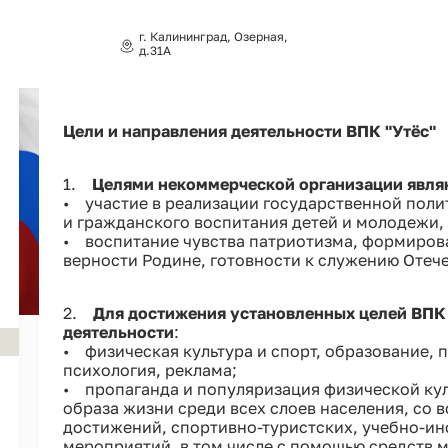
г. Калининград, Озерная,
д.31А
Цели и направления деятельности ВПК "Утёс"
1.
Целями некоммерческой организации явля
• участие в реализации государственной поли
и гражданского воспитания детей и молодежи, 
• воспитание чувства патриотизма, формиров
верности Родине, готовности к служению Отече
2.
Для достижения установленных целей ВПК
деятельности
:
• физическая культура и спорт, образование, п
психология, реклама;
• пропаганда и популяризация физической кул
образа жизни среди всех слоев населения, со
достижений, спортивно-туристских, учебно-и
мероприятий, в том числе с помощью средств