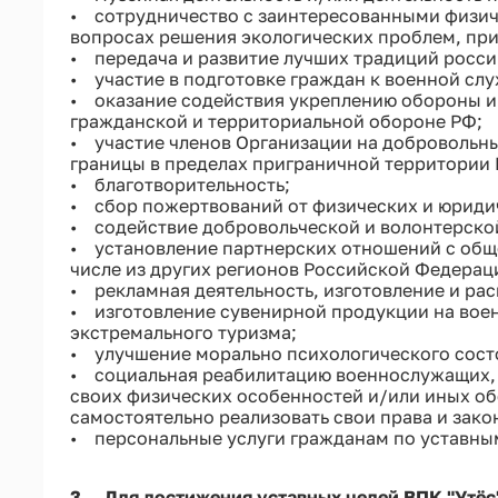
• сотрудничество с заинтересованными физич
вопросах решения экологических проблем, пр
• передача и развитие лучших традиций росси
• участие в подготовке граждан к военной слу
• оказание содействия укреплению обороны и 
гражданской и территориальной обороне РФ;
• участие членов Организации на добровольны
границы в пределах приграничной территории 
• благотворительность;
• сбор пожертвований от физических и юриди
• содействие добровольческой и волонтерской
• установление партнерских отношений с общ
числе из других регионов Российской Федерац
• рекламная деятельность, изготовление и ра
• изготовление сувенирной продукции на воен
экстремального туризма;
• улучшение морально психологического сост
• социальная реабилитацию военнослужащих, и
своих физических особенностей и/или иных об
самостоятельно реализовать свои права и зако
• персональные услуги гражданам по уставны
3. Для достижения уставных целей ВПК "Утёс