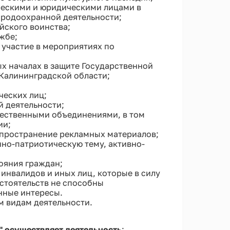
ескими и юридическими лицами в
иродоохранной деятельности;
йского воинства;
жбе;
участие в мероприятиях по
х началах в защите Государственной
Калининградской области;
ческих лиц;
 деятельности;
ественными объединениями, в том
ии;
спространение рекламных материалов;
но-патриотическую тему, активно-
ояния граждан;
нвалидов и иных лиц, которые в силу
стоятельств не способны
нные интересы.
м видам деятельности.
" осуществляет деятельность
: