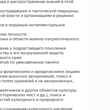
нда и распространение знаний в этой
пострадавшим и тактической медицины;
ой власти и организациям в решении
кое и морально-интеллектуальное
тию личности;
тики в области военно-патриотического
ание у подрастающего поколения
ству и его вооруженной защите;
дного края;
ятий по увековечению памяти
ми физическими и юридическими лицами
ения воинских захоронений, поиск и
 полях сражений и не захороненных,
мятников и других объектов культуры
сторических мест и др.), поиск и
стей культурного и природного
по сохранению культурного наследия;