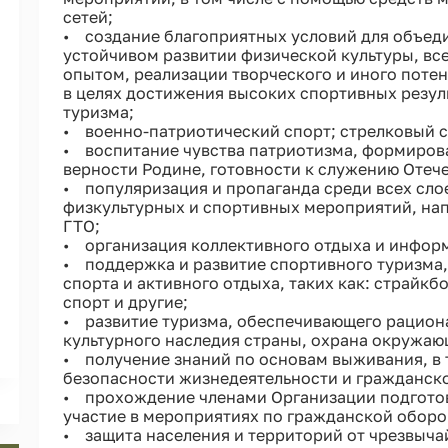
сетей;
• создание благоприятных условий для объеди
устойчивом развитии физической культуры, все
опытом, реализации творческого и иного потен
в целях достижения высоких спортивных резуль
туризма;
• военно-патриотический спорт; стрелковый с
• воспитание чувства патриотизма, формиров
верности Родине, готовности к служению Отече
• популяризация и пропаганда среди всех сло
физкультурных и спортивных мероприятий, на
ГТО;
• организация коллективного отдыха и инфор
• поддержка и развитие спортивного туризма
спорта и активного отдыха, таких как: страйкб
спорт и другие;
• развитие туризма, обеспечивающего рацион
культурного наследия страны, охрана окружа
• получение знаний по основам выживания, в 
безопасности жизнедеятельности и гражданск
• прохождение членами Организации подготов
участие в мероприятиях по гражданской оборо
• защита населения и территорий от чрезвыча