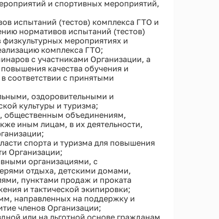
ероприятий и спортивных мероприятий,
вов испытаний (тестов) комплекса ГТО и
ению нормативов испытаний (тестов)
в физкультурных мероприятиях и
еализацию комплекса ГТО;
инаров с участниками Организации, а
 повышения качества обучения и
в соответствии с принятыми
льными, оздоровительными и
кой культуры и туризма;
, общественным объединениям,
кже иным лицам, в их деятельности,
рганизации;
ласти спорта и туризма для повышения
ти Организации;
ивными организациями, с
ерями отдыха, детскими домами,
лями, пунктами продаж и проката
жения и тактической экипировки;
мм, направленных на поддержку и
итие членов Организации;
дной или на льготной основе гражданам