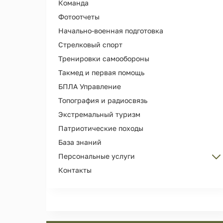
Команда
Наш клуб ВПК "Утёс"
Фотоотчеты
Награды и дипломы
Начально-военная подготовка
Наши выпускники
Стрелковый спорт
Мерч и сувениры
Тренировки самообороны
Видео
Такмед и первая помощь
Библиотека клуба
БПЛА Управление
Топография и радиосвязь
Экстремальный туризм
Патриотические походы
База знаний
Персональные услуги
Контакты
Персональные тренировки
Организация Дня рождения
Сопровождение и охрана лиц
Съемка рекламы, кино, фотосессий