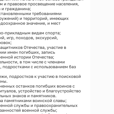
 и правовое просвещение населения,
а и гражданина;
 установленными требованиями
оружений) и территорий, имеющих
одоохранное значение, и мест
но-прикладным видам спорта;
, игр, походов, экскурсий,
ровок;
ащитников Отечества, участие в
нии имен погибших, запись
енной истории Отечества;
льности, в том числе с членами
в, подростками с использованием баз
жи, подростков к участию в поисковой
йны.
ненных останков погибших воинов с
туалов, устройство и благоустройство
ьных знаков и памятников.
за памятниками воинской славы;
оенной службы и правоохранительных
язанностей военной службы;