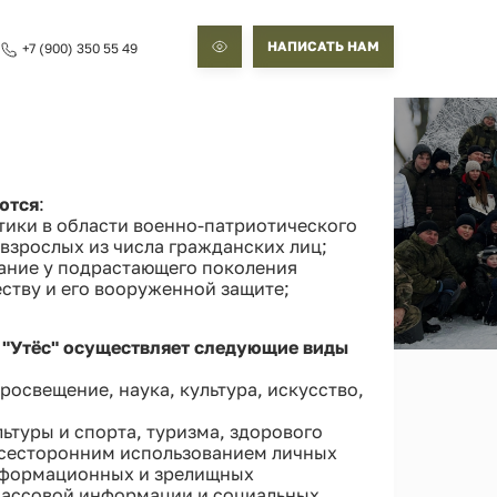
НАПИСАТЬ НАМ
+7 (900) 350 55 49
ются
:
тики в области военно-патриотического
взрослых из числа гражданских лиц;
ание у подрастающего поколения
ству и его вооруженной защите;
 "Утёс" осуществляет следующие виды
росвещение, наука, культура, искусство,
ьтуры и спорта, туризма, здорового
 всесторонним использованием личных
нформационных и зрелищных
 массовой информации и социальных