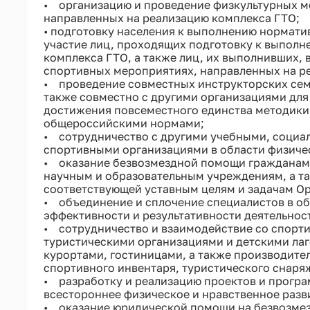
• организацию и проведение физкультурных м
направленных на реализацию комплекса ГТО;
• подготовку населения к выполнению нормати
участие лиц, проходящих подготовку к выполн
комплекса ГТО, а также лиц, их выполнивших, 
спортивных мероприятиях, направленных на р
• проведение совместных инструкторских сем
также совместно с другими организациями для
достижения повсеместного единства методики 
общероссийскими нормами;
• сотрудничество с другими учебными, социа
спортивными организациями в области физичес
• оказание безвозмездной помощи гражданам
научным и образовательным учреждениям, а та
соответствующей уставным целям и задачам О
• объединение и сплочение специалистов в об
эффективности и результативности деятельнос
• сотрудничество и взаимодействие со спорт
туристическими организациями и детскими лаг
курортами, гостиницами, а также производите
спортивного инвентаря, туристического снаря
• разработку и реализацию проектов и програ
всестороннее физическое и нравственное разв
• оказание юридической помощи на безвозмез