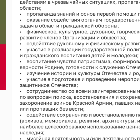
действиям в чрезвычайных ситуациях, пропага
области;
• пропаганда знаний и основ первой помощи 
• оказание содействия органам государственн
задач в области гражданской обороны;
• физическое, культурное, духовное, творчес
развитие членов Организации и общества;
• содействие духовному и физическому разви
• участие в реализации государственной поли
и гражданского воспитания детей и молодежи;
• воспитание чувства патриотизма, формиров
верности Родине, готовности к служению Отече
• изучение истории и культуры Отечества и ро
• участие в подготовке и проведении меропри
защитников Отечества;
• сотрудничество со всеми заинтересованны
по вопросам поиска, восстановления и сохран
захоронение воинов Красной Армии, павших на
или пропавших без вести;
• содействие сохранению и восстановлению па
(архивов, мемориалов, религии, архитектуры, и
наиболее целесообразное использование ценно
наследия;
• музейная деятельность и/или деятельность 