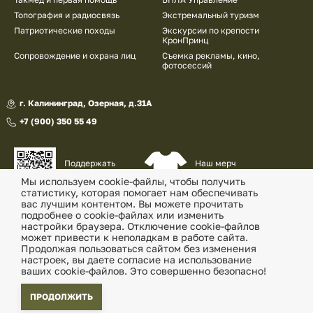
Топография и радиосвязь
Экстремальный туризм
Патриотические походы
Экскурсии по крепости
КронПринц
Сопровождение и охрана лиц
Съемка рекламы, кино,
фотосессий
г. Калининград, Озерная, д.31А
+7 (900) 350 55 49
Наш мерч
Поддержать
и сувениры
наш проект
Мы используем cookie-файлы, чтобы получить
статистику, которая помогает нам обеспечивать
© «Военно-патриотический клуб «Утес» , 2026
вас лучшим контентом. Вы можете прочитать
подробнее о cookie-файлах или изменить
Политика конфиденциальности
настройки браузера. Отключение cookie-файлов
может привести к неполадкам в работе сайта.
Согласие на обработку перс. данных
Продолжая пользоваться сайтом без изменения
настроек, вы даете согласие на использование
ваших cookie-файлов. Это совершенно безопасно!
ПРОДОЛЖИТЬ