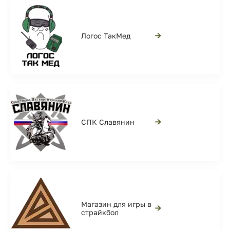
→
Логос ТакМед
→
СПК Славянин
Магазин для игры в
→
страйкбол