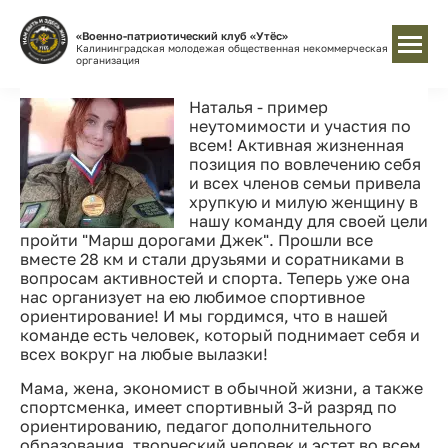
«Военно-патриотический клуб «Утёс»
Калининградская молодежая общественная некоммерческая
организация
Наталья - пример
неутомимости и участия по
всем! Активная жизненная
позиция по вовлечению себя
и всех членов семьи привела
хрупкую и милую женщину в
нашу команду для своей цели
пройти "Марш дорогами Джек". Прошли все
вместе 28 км и стали друзьями и соратниками в
вопросам активностей и спорта. Теперь уже она
нас организует на ею любимое спортивное
ориентирование! И мы гордимся, что в нашей
команде есть человек, который поднимает себя и
всех вокруг на любые вылазки!
Мама, жена, экономист в обычной жизни, а также
спортсменка, имеет спортивный 3-й разряд по
ориентированию, педагог дополнительного
образования, творческий человек и эстет во всем.