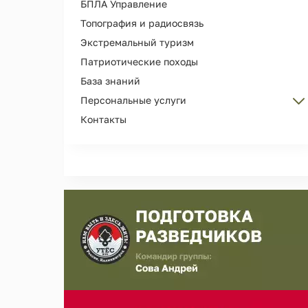
БПЛА Управление
Топография и радиосвязь
Экстремальный туризм
Патриотические походы
База знаний
Персональные услуги
Контакты
Персональные тренировки
Организация Дня рождения
Сопровождение и охрана лиц
Съемка рекламы, кино, фотосессий