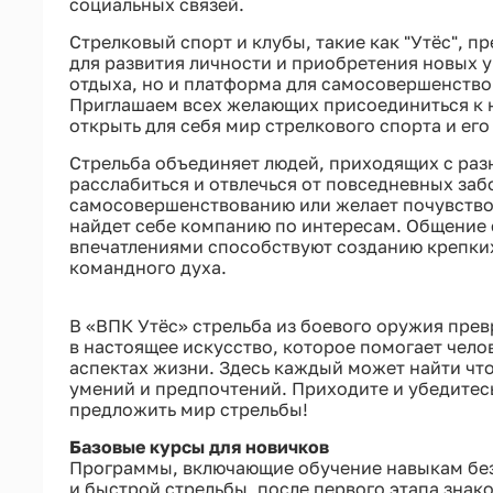
социальных связей.
Стрелковый спорт и клубы, такие как "Утёс", 
для развития личности и приобретения новых у
отдыха, но и платформа для самосовершенство
Приглашаем всех желающих присоединиться к 
открыть для себя мир стрелкового спорта и ег
Стрельба объединяет людей, приходящих с раз
расслабиться и отвлечься от повседневных забо
самосовершенствованию или желает почувство
найдет себе компанию по интересам. Общение
впечатлениями способствуют созданию крепки
командного духа.
В «ВПК Утёс» стрельба из боевого оружия превр
в настоящее искусство, которое помогает чело
аспектах жизни. Здесь каждый может найти что
умений и предпочтений. Приходите и убедитесь
предложить мир стрельбы!
Базовые курсы для новичков
Программы, включающие обучение навыкам без
и быстрой стрельбы, после первого этапа знак