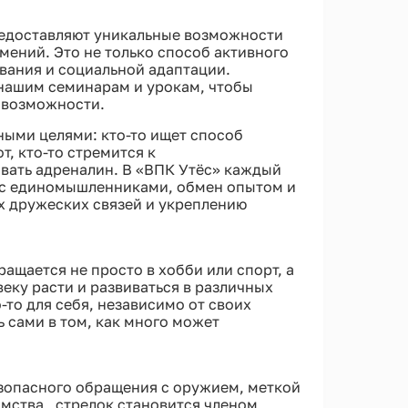
предоставляют уникальные возможности
мений. Это не только способ активного
вания и социальной адаптации.
нашим семинарам и урокам, чтобы
о возможности.
ными целями: кто-то ищет способ
т, кто-то стремится к
вать адреналин. В «ВПК Утёс» каждый
 с единомышленниками, обмен опытом и
х дружеских связей и укреплению
ащается не просто в хобби или спорт, а
веку расти и развиваться в различных
-то для себя, независимо от своих
 сами в том, как много может
опасного обращения с оружием, меткой
омства, стрелок становится членом