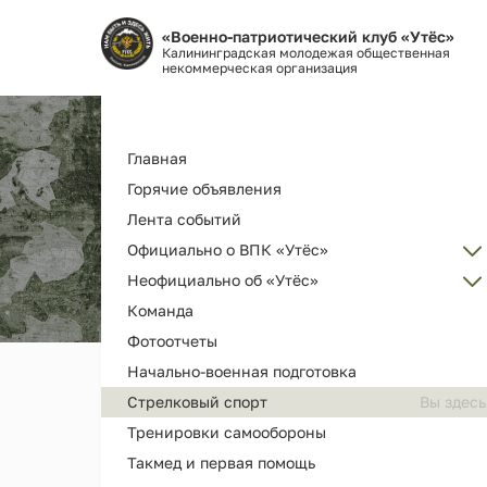
«Военно-патриотический клуб «Утёс»
Калининградская молодежая общественная
некоммерческая организация
Основная
Главная
навигация
Горячие объявления
Лента событий
Официально о ВПК «Утёс»
Неофициально об «Утёс»
Администрация
Команда
Об организации ВПК «Утёс»
Наш клуб ВПК "Утёс"
Фотоотчеты
Как вступить
Награды и дипломы
Начально-военная подготовка
Наша деятельность и услуги
Наши выпускники
Стрелковый спорт
История РГ "Утёс"
Мерч и сувениры
Тренировки самообороны
Как помочь
Видео
Такмед и первая помощь
Библиотека клуба