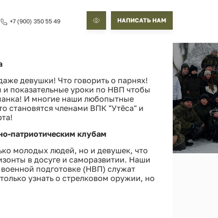
НАПИСАТЬ НАМ
+7 (900) 350 55 49
а
 даже девушки! Что говорить о парнях!
ы и показательные уроки по НВП чтобы
манка! И многие наши любопытные
то становятся членами ВПК "Утёса" и
рта!
нно-патриотическим клубам
ко молодых людей, но и девушек, что
изонты в досуге и саморазвитии. Наши
 военной подготовке (НВП) служат
только узнать о стрелковом оружии, но