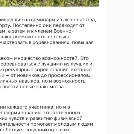
ришедшие на семинары из любопытства,
орту. Постепенно они переходят от
м, а затем и к членам Военно-
лучают возможность не только
участвовать в соревнованиях, повышая
овеком множество возможностей. Это
осоревноваться с лучшими из лучших и
ся регулярные соревнования, которые
ки — от новичков до профессионалов.
 личных навыков, но и возможность
завести новые знакомства.
ни каждого участника, но и в
ет формированию ответственного
их чувств и развитию физической
деятельности помогает молодым людям
особствует созданию крепких