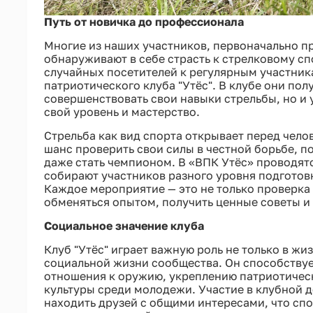
Путь от новичка до профессионала
Многие из наших участников, первоначально п
обнаруживают в себе страсть к стрелковому сп
случайных посетителей к регулярным участника
патриотического клуба "Утёс". В клубе они по
совершенствовать свои навыки стрельбы, но и 
свой уровень и мастерство.
Стрельба как вид спорта открывает перед чел
шанс проверить свои силы в честной борьбе, п
даже стать чемпионом. В «ВПК Утёс» проводят
собирают участников разного уровня подготов
Каждое мероприятие — это не только проверка
обменяться опытом, получить ценные советы и 
Социальное значение клуба
Клуб "Утёс" играет важную роль не только в жиз
социальной жизни сообщества. Он способству
отношения к оружию, укреплению патриотическ
культуры среди молодежи. Участие в клубной 
находить друзей с общими интересами, что сп