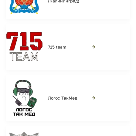
(Калининград)
→
715 team
→
Логос ТакМед