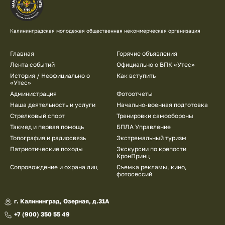
Калининградская молодежая общественная некоммерческая организация
Подвал
Главная
Горячие объявления
Лента событий
Официально о ВПК «Утес»
История / Неофициально о
Как вступить
«Утес»
Администрация
Фотоотчеты
Наша деятельность и услуги
Начально-военная подготовка
Стрелковый спорт
Тренировки самообороны
Такмед и первая помощь
БПЛА Управление
Топография и радиосвязь
Экстремальный туризм
Патриотические походы
Экскурсии по крепости
КронПринц
Сопровождение и охрана лиц
Съемка рекламы, кино,
фотосессий
г. Калининград, Озерная, д.31А
+7 (900) 350 55 49