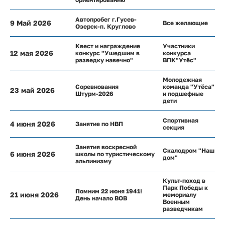
Автопробег г.Гусев-
9 Май 2026
Все желающие
Озерск-п. Круглово
Квест и награждение
Участники
12 мая 2026
конкурс "Ушедшим в
конкурса
разведку навечно"
ВПК"Утёс"
Молодежная
Соревнования
команда "Утёса"
23 май 2026
Штурм-2026
и подшефные
дети
Спортивная
4 июня 2026
Занятие по НВП
секция
Занятия воскресной
Скалодром "Наш
6 июня 2026
школы по туристическому
дом"
альпинизму
Культ-поход в
Парк Победы к
Помним 22 июня 1941!
21 июня 2026
мемориалу
День начало ВОВ
Военным
разведчикам