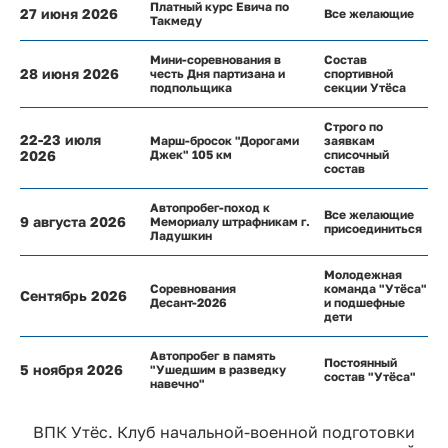
Платный курс Евича по
27 июня 2026
Все желающие
Такмеду
Мини-соревнования в
Состав
28 июня 2026
честь Дня партизана и
спортивной
подпольщика
секции Утёса
Строго по
22-23 июля
Марш-бросок "Дорогами
заявкам
2026
Джек" 105 км
списочный
состав
Автопробег-поход к
Все желающие
9 августа 2026
Мемориалу штрафникам г.
присоединиться
Ладушкин
Молодежная
Соревнования
команда "Утёса"
Сентябрь 2026
Десант-2026
и подшефные
дети
Автопробег в память
Постоянный
5 ноября 2026
"Ушедшим в разведку
состав "Утёса"
навечно"
ВПК Утёс. Клуб начальной-военной подготовки