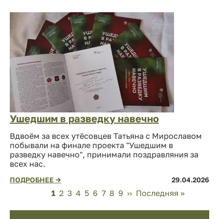
Ушедшим в разведку навечно
Вдвоём за всех утёсовцев Татьяна с Мирославом
побывали на финале проекта "Ушедшим в
разведку навечно", принимали поздравляния за
всех нас.
ПОДРОБНЕЕ →
29.04.2026
Нумерация
Page
1
Page
2
Page
3
Page
4
Page
5
Page
6
Page
7
Page
8
Page
9
Следующая
››
Последняя
Последняя »
страниц
страница
страница