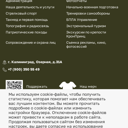
Администрация
Фотоотчеты
Наша деятельность и услуги
Начально-военная подготовка
Стрелковый спорт
Тренировки самообороны
Такмед и первая помощь
БПЛА Управление
Топография и радиосвязь
Экстремальный туризм
Патриотические походы
Экскурсии по крепости
КронПринц
Сопровождение и охрана лиц
Съемка рекламы, кино,
фотосессий
г. Калининград, Озерная, д.31А
+7 (900) 350 55 49
Наш мерч
Поддержать
и сувениры
наш проект
Мы используем cookie-файлы, чтобы получить
статистику, которая помогает нам обеспечивать
© «Военно-патриотический клуб «Утес» , 2026
вас лучшим контентом. Вы можете прочитать
подробнее о cookie-файлах или изменить
Политика конфиденциальности
настройки браузера. Отключение cookie-файлов
может привести к неполадкам в работе сайта.
Согласие на обработку перс. данных
Продолжая пользоваться сайтом без изменения
настроек, вы даете согласие на использование