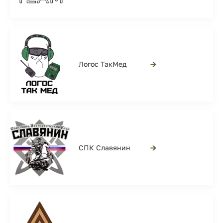
→
Логос ТакМед
→
СПК Славянин