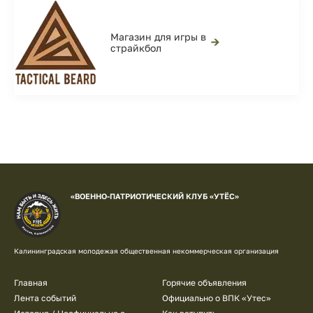
Магазин для игры в
→
страйкбол
«ВОЕННО-ПАТРИОТИЧЕСКИЙ КЛУБ «УТЁС»
Калининградская молодежая общественная некоммерческая организация
Подвал
Главная
Горячие объявления
Лента событий
Официально о ВПК «Утес»