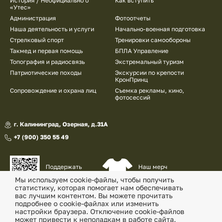
История / Неофициально о
Как вступить
«Утес»
Администрация
Фотоотчеты
Наша деятельность и услуги
Начально-военная подготовка
Стрелковый спорт
Тренировки самообороны
Такмед и первая помощь
БПЛА Управление
Топография и радиосвязь
Экстремальный туризм
Патриотические походы
Экскурсии по крепости
КронПринц
Сопровождение и охрана лиц
Съемка рекламы, кино,
фотосессий
г. Калининград, Озерная, д.31А
+7 (900) 350 55 49
Наш мерч
Поддержать
и сувениры
наш проект
Мы используем cookie-файлы, чтобы получить
статистику, которая помогает нам обеспечивать
© «Военно-патриотический клуб «Утес» , 2026
вас лучшим контентом. Вы можете прочитать
подробнее о cookie-файлах или изменить
Политика конфиденциальности
настройки браузера. Отключение cookie-файлов
может привести к неполадкам в работе сайта.