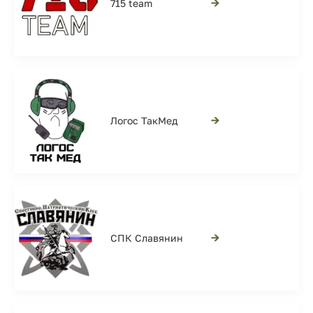
→
715 team
→
Логос ТакМед
→
СПК Славянин