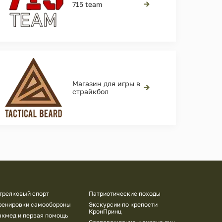
→
715 team
Магазин для игры в
→
страйкбол
трелковый спорт
Патриотические походы
ренировки самообороны
Экскурсии по крепости
КронПринц
акмед и первая помощь