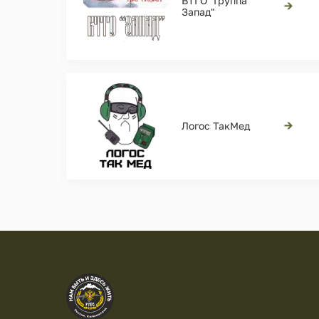
ВТГО "Группа
→
Запад"
→
Логос ТакМед