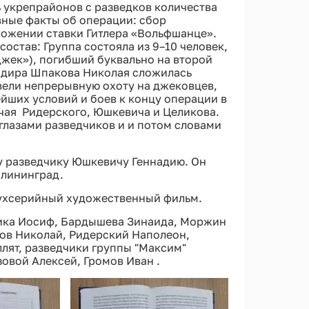
 укрепрайонов с разведков количества
вные факты об операции: сбор
ложении ставки Гитлера «Вольфшанце».
остав: Группа состояла из 9–10 человек,
жек»), погибший буквально на второй
ндира Шпакова Николая сложилась
вели непрерывную охоту на джековцев,
йших условий и боев к концу операции в
ючая Ридерского, Юшкевича и Целикова.
глазами разведчиков и и потом словами
у разведчику Юшкевичу Геннадию. Он
алининград.
вухсерийный художественный фильм.
рика Иосиф, Бардышева Зинаида, Моржин
ов Николай, Ридерский Наполеон,
лят, разведчики группы "Максим"
овой Алексей, Громов Иван .