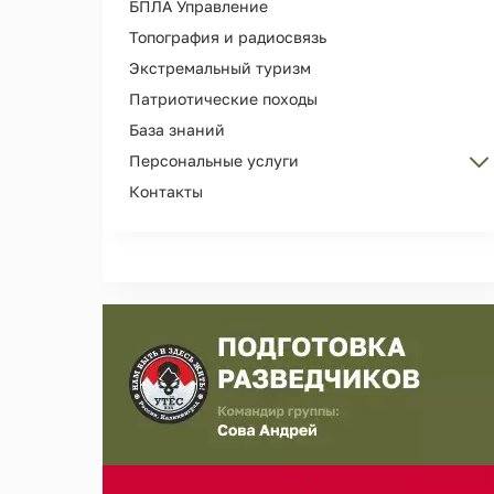
БПЛА Управление
Топография и радиосвязь
Экстремальный туризм
Патриотические походы
База знаний
Персональные услуги
Контакты
Персональные тренировки
Организация Дня рождения
Сопровождение и охрана лиц
Съемка рекламы, кино, фотосессий