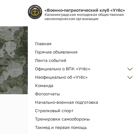
«Военно-патриотический клуб «Утёс»
Калининградская молодежая общественная
некоммерческая организация
Основная
Главная
навигация
Горячие объявления
Лента событий
Официально о ВПК «Утёс»
Неофициально об «Утёс»
Администрация
Команда
Об организации ВПК «Утёс»
Наш клуб ВПК "Утёс"
Фотоотчеты
Как вступить
Награды и дипломы
Начально-военная подготовка
Наша деятельность и услуги
Наши выпускники
Стрелковый спорт
История РГ "Утёс"
Мерч и сувениры
Тренировки самообороны
Как помочь
Видео
Такмед и первая помощь
Библиотека клуба