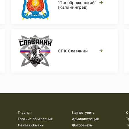
→
"Преображенский"
(Калининград)
→
СПК Славянин
Подвал
Главная
Как вступить
С
Горячие объявления
Администрация
Т
Лента событий
Фотоотчеты
Т