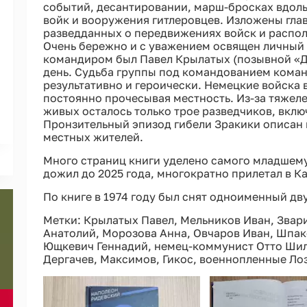
событий, десантировании, марш-бросках вдоль
войк и вооружения гитлеровцев. Изложены гла
разведданных о передвижениях войск и распо
Очень бережно и с уважением освящен личный с
командиром был Павел Крылатых (позывной «Д
день. Судьба группы под командованием кома
результативно и героически. Немецкие войска 
постоянно прочесывая местность. Из-за тяжеле
живых осталось только трое разведчиков, вкл
Пронзительный эпизод гибели Зракики описан 
местных жителей.
Много страниц книги уделено самого младшем
дожил до 2025 года, многократно прилетал в К
По книге в 1974 году был снят одноименный д
Метки: Крылатых Павел, Мельников Иван, Зва
Анатолий, Морозова Анна, Овчаров Иван, Шпак
Ющкевич Геннадий, немец-коммунист Отто Шил
Дергачев, Максимов, Гикос, военнопленные Лоз