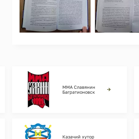
ММА Славянин
→
Багратионовск
Казачий хутор