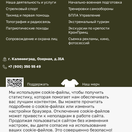
Наша деятельность и услуги
Начально-военная подготовка
Стрелковый спорт
Тренировки самообороны
Такмед и первая помощь
БПЛА Управление
Топография и радиосвязь
Экстремальный туризм
Патриотические походы
Экскурсии по крепости
КронПринц
Сопровождение и охрана лиц
Съемка рекламы, кино,
фотосессий
г. Калининград, Озерная, д.31А
+7 (900) 350 55 49
Наш мерч
Поддержать
и сувениры
наш проект
Мы используем cookie-файлы, чтобы получить
статистику, которая помогает нам обеспечивать
© «Военно-патриотический клуб «Утес» , 2026
вас лучшим контентом. Вы можете прочитать
подробнее о cookie-файлах или изменить
Политика конфиденциальности
настройки браузера. Отключение cookie-файлов
может привести к неполадкам в работе сайта.
Согласие на обработку перс. данных
Продолжая пользоваться сайтом без изменения
настроек, вы даете согласие на использование
ваших cookie-файлов. Это совершенно безопасно!