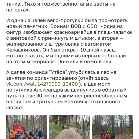
танка...Тихо и торжественно, алые цветы на
погостах.
И одна из целей вело-прогулки была посмотреть
новый памятник "Воинам ВОВ и СВО" - одна из
фигур изображает красноармейца в плащ-палатке
с винтовкой с примкнутым штыком, а вторая —
экипированного штурмовика с автоматом
Калашникова. Он был открыт 10 дней назад,
можно сказать, мы одними из первых побывали
на этом мемориале. Почтили и помолчали.
А далее команда "Утёса" углубилась в лес на
занятия по ориентированию (отчёт здесь
vk.com/wall-14270993_10400
), а два моих
попутчика Александра выдвинулись в обратный
путь на еще 30 км по узким неприспособленным
обочинам и тротуарам Балтийского опасного
шоссе.