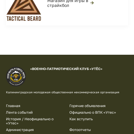
Магазин для игры в
→
страйкбол
«ВОЕННО-ПАТРИОТИЧЕСКИЙ КЛУБ «УТЁС»
Калининградская молодежая общественная некоммерческая организация
Подвал
Главная
Горячие объявления
Лента событий
Официально о ВПК «Утес»
История / Неофициально о
Как вступить
«Утес»
Администрация
Фотоотчеты