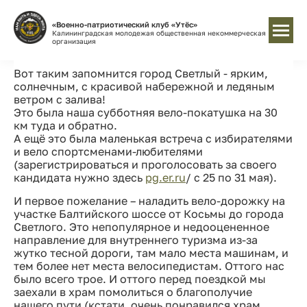
«Военно-патриотический клуб «Утёс»
Калининградская молодежая общественная некоммерческая
организация
Вот таким запомнится город Светлый - ярким,
солнечным, с красивой набережной и ледяным
ветром с залива!
Это была наша субботняя вело-покатушка на 30
км туда и обратно.
А ещё это была маленькая встреча с избирателями
и вело спортсменами-любителями
(зарегистрироваться и проголосовать за своего
кандидата нужно здесь
pg.er.ru
/ с 25 по 31 мая).
И первое пожелание – наладить вело-дорожку на
участке Балтийского шоссе от Косьмы до города
Светлого. Это непопулярное и недооцененное
направление для внутреннего туризма из-за
жутко тесной дороги, там мало места машинам, и
тем более нет места велосипедистам. Оттого нас
было всего трое. И оттого перед поездкой мы
заехали в храм помолиться о благополучие
нашего пути (кстати, очень понравился храм