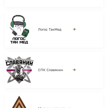
→
Логос ТакМед
→
СПК Славянин