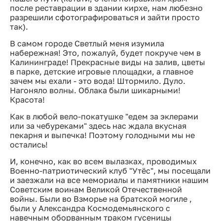
после реставрации в здании кирхе, нам любезно
разрешили сфотографироваться и зайти просто
так).
В самом городе Светлый меня изумила
набережная! Это, пожалуй, будет покруче чем в
Калининграде! Прекрасные виды на залив, цветы
в парке, детские игровые площадки, а главное
зачем мы ехали - это вода! Штормило. Дуло.
Нагоняло волны. Облака были шикарными!
Красота!
Как в любой вело-покатушке "едем за эклерами
или за чебуреками" здесь нас ждала вкусная
пекарня и выпечка! Поэтому голодными мы не
остались!
И, конечно, как во всем вылазках, проводимых
Военно-патриотический клуб "Утёс", мы посещали
и заезжали на все мемориалы и памятники нашим
Советским воинам Великой Отечественной
войны. Были во Взморье на братской могиле ,
были у Александра Космодемьянского с
навечным оборванным траком гусеницы