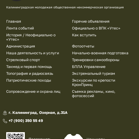
Калининградская молодежая общественная некоммерческая организация
Подвал
Главная
Горячие объявления
Лента событий
Официально о ВПК «Утес»
История / Неофициально о
Как вступить
«Утес»
Администрация
Фотоотчеты
Наша деятельность и услуги
Начально-военная подготовка
Стрелковый спорт
Тренировки самообороны
Такмед и первая помощь
БПЛА Управление
Топография и радиосвязь
Экстремальный туризм
Патриотические походы
Экскурсии по крепости
КронПринц
Сопровождение и охрана лиц
Съемка рекламы, кино,
фотосессий
г. Калининград, Озерная, д.31А
+7 (900) 350 55 49