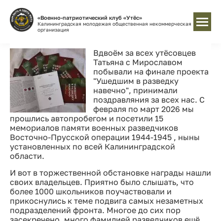
«Военно-патриотический клуб «Утёс»
Калининградская молодежая общественная некоммерческая
организация
Вдвоём за всех утёсовцев
Татьяна с Мирославом
побывали на финале проекта
"Ушедшим в разведку
навечно", принимали
поздравляния за всех нас. С
февраля по март 2026 мы
прошлись автопробегом и посетили 15
мемориалов памяти военных разведчиков
Восточно-Прусской операции 1944-1945 , ныны
установленных по всей Калининградской
области.
И вот в торжественной обстановке награды нашли
своих владельцев. Приятно было слышать, что
более 1000 школьников поучаствовали и
прикоснулись к теме подвига самых незаметных
подразделений фронта. Многое до сих пор
засекречено, много фамилией разведчиков ещё