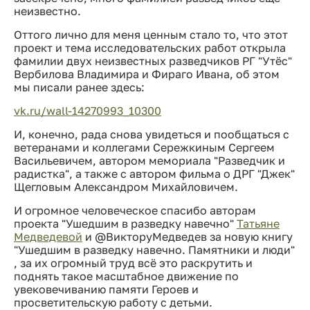
неизвестно.
Оттого лично для меня ценным стало то, что этот
проект и тема исследовательских работ открыла
фамилии двух неизвестных разведчиков РГ "Утёс"
Вербилова Владимира и Фираго Ивана, об этом
мы писали ранее здесь:
vk.ru/wall-14270993_10300
И, конечно, рада снова увидеться и пообщаться с
ветеранами и коллегами Сережкиным Сергеем
Васильевичем, автором мемориала "Разведчик и
радистка", а также с автором фильма о ДРГ "Джек"
Щегловым Александром Михайловичем.
И огромное человеческое спасибо авторам
проекта "Ушедшим в разведку навечно"
Татьяне
Медведевой
и @ВикторуМедведев за новую книгу
"Ушедшим в разведку навечно. Памятники и люди"
, за их огромный труд всё это раскрутить и
поднять такое масштабное движение по
увековечиванию памяти Героев и
просветительскую работу с детьми.