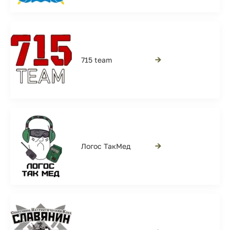
→
715 team
→
Логос ТакМед