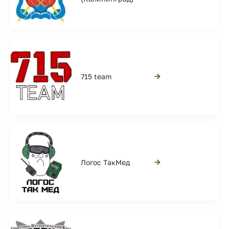
→
715 team
→
Логос ТакМед