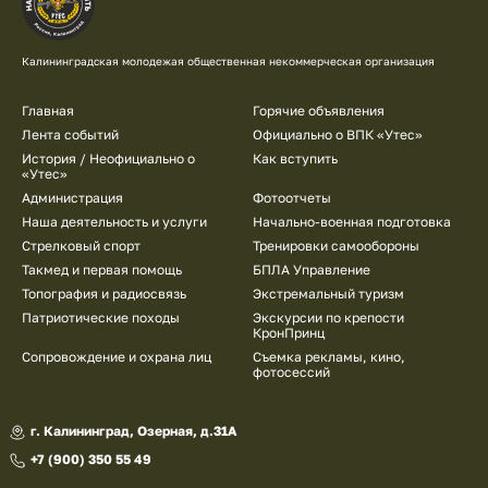
Калининградская молодежая общественная некоммерческая организация
Подвал
Главная
Горячие объявления
Лента событий
Официально о ВПК «Утес»
История / Неофициально о
Как вступить
«Утес»
Администрация
Фотоотчеты
Наша деятельность и услуги
Начально-военная подготовка
Стрелковый спорт
Тренировки самообороны
Такмед и первая помощь
БПЛА Управление
Топография и радиосвязь
Экстремальный туризм
Патриотические походы
Экскурсии по крепости
КронПринц
Сопровождение и охрана лиц
Съемка рекламы, кино,
фотосессий
г. Калининград, Озерная, д.31А
+7 (900) 350 55 49