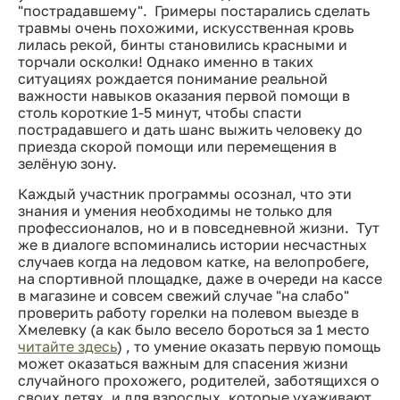
"пострадавшему". Гримеры постарались сделать
травмы очень похожими, искусственная кровь
лилась рекой, бинты становились красными и
торчали осколки! Однако именно в таких
ситуациях рождается понимание реальной
важности навыков оказания первой помощи в
столь короткие 1-5 минут, чтобы спасти
пострадавшего и дать шанс выжить человеку до
приезда скорой помощи или перемещения в
зелёную зону.
Каждый участник программы осознал, что эти
знания и умения необходимы не только для
профессионалов, но и в повседневной жизни. Тут
же в диалоге вспоминались истории несчастных
случаев когда на ледовом катке, на велопробеге,
на спортивной площадке, даже в очереди на кассе
в магазине и совсем свежий случае "на слабо"
проверить работу горелки на полевом выезде в
Хмелевку (а как было весело бороться за 1 место
читайте здесь
) , то умение оказать первую помощь
может оказаться важным для спасения жизни
случайного прохожего, родителей, заботящихся о
своих детях, и для взрослых, которые ухаживают