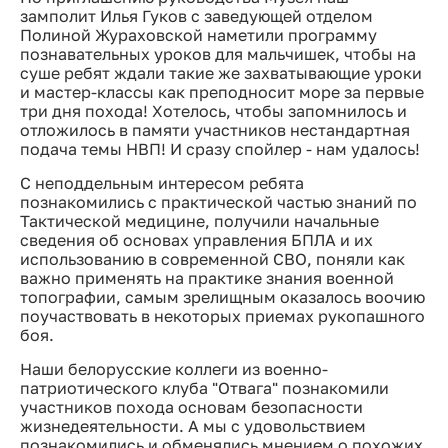
замполит Илья Гуков с заведующей отделом
Полиной Жураховской наметили программу
познавательных уроков для мальчишек, чтобы на
суше ребят ждали такие же захватывающие уроки
и мастер-классы как преподносит море за первые
три дня похода! Хотелось, чтобы запомнилось и
отложилось в памяти участников нестандартная
подача темы НВП! И сразу спойлер - нам удалось!
С неподдельным интересом ребята
познакомились с практической частью знаний по
Тактической медицине, получили начальные
сведения об основах управления БПЛА и их
использованию в современной СВО, поняли как
важно применять на практике знания военной
топографии, самым зрелищным оказалось воочию
поучаствовать в некоторых приемах рукопашного
боя.
Наши белорусские коллеги из военно-
патриотического клуба "Отвага" познакомили
участников похода основам безопасности
жизнедеятельности. А мы с удовольствием
познакомились и обменялись мнением о похожих