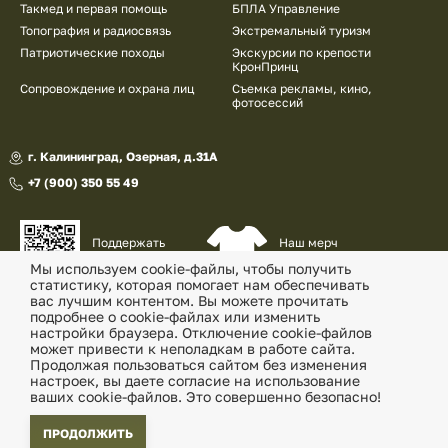
Такмед и первая помощь
БПЛА Управление
Топография и радиосвязь
Экстремальный туризм
Патриотические походы
Экскурсии по крепости
КронПринц
Сопровождение и охрана лиц
Съемка рекламы, кино,
фотосессий
г. Калининград, Озерная, д.31А
+7 (900) 350 55 49
Наш мерч
Поддержать
и сувениры
наш проект
Мы используем cookie-файлы, чтобы получить
статистику, которая помогает нам обеспечивать
© «Военно-патриотический клуб «Утес» , 2026
вас лучшим контентом. Вы можете прочитать
подробнее о cookie-файлах или изменить
Политика конфиденциальности
настройки браузера. Отключение cookie-файлов
может привести к неполадкам в работе сайта.
Согласие на обработку перс. данных
Продолжая пользоваться сайтом без изменения
настроек, вы даете согласие на использование
ваших cookie-файлов. Это совершенно безопасно!
ПРОДОЛЖИТЬ