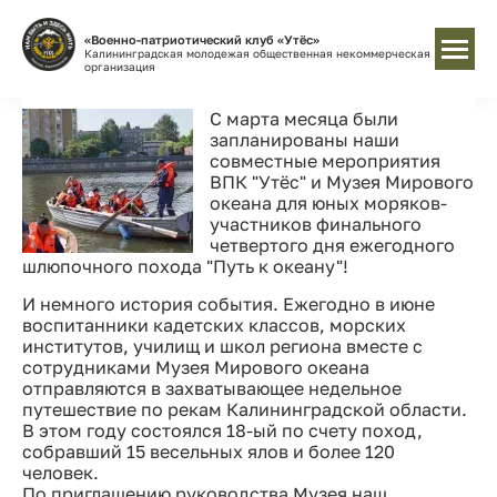
«Военно-патриотический клуб «Утёс»
Калининградская молодежая общественная некоммерческая
организация
С марта месяца были
запланированы наши
совместные мероприятия
ВПК "Утёс" и Музея Мирового
океана для юных моряков-
участников финального
четвертого дня ежегодного
шлюпочного похода "Путь к океану"!
И немного история события. Ежегодно в июне
воспитанники кадетских классов, морских
институтов, училищ и школ региона вместе с
сотрудниками Музея Мирового океана
отправляются в захватывающее недельное
путешествие по рекам Калининградской области.
В этом году состоялся 18-ый по счету поход,
собравший 15 весельных ялов и более 120
человек.
По приглашению руководства Музея наш