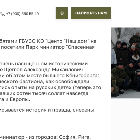
НАПИСАТЬ НАМ
+7 (900) 350 55 49
бятами ГБУСО КО "Центр "Наш дом" на
 посетили Парк миниатюр "Спасенная
в очень насыщенном историческими
де Щеглов Александр Михайлович
и об этом месте бывшего Кёнигсберга:
еского бастиона, как освобождали
ись опыты на русских детях (теперь это
авших сотен тысяч соллат навсегда
га и Европы.
исывается история и правда, снесены
иниатюр - из городов: София, Рига,