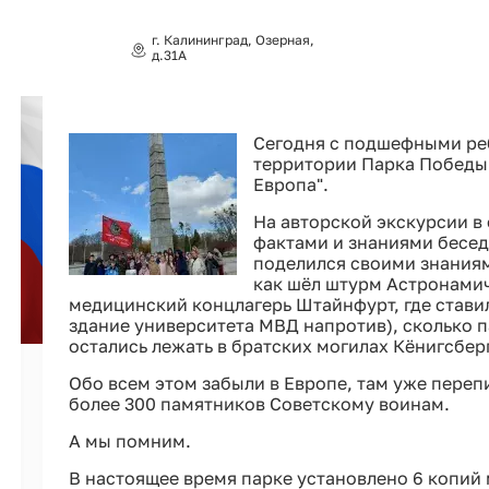
г. Калининград, Озерная,
д.31А
Сегодня с подшефными ре
территории Парка Победы
Европа".
На авторской экскурсии 
фактами и знаниями бесе
поделился своими знаниям
как шёл штурм Астронамич
медицинский концлагерь Штайнфурт, где ставил
здание университета МВД напротив), сколько п
остались лежать в братских могилах Кёнигсбер
Обо всем этом забыли в Европе, там уже переп
более 300 памятников Советскому воинам.
А мы помним.
В настоящее время парке установлено 6 копий м