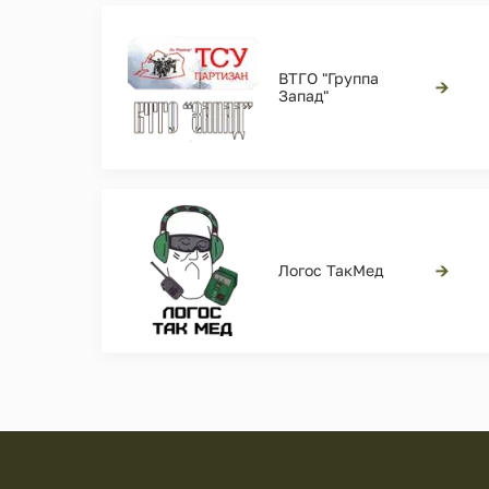
ВТГО "Группа
→
Запад"
→
Логос ТакМед