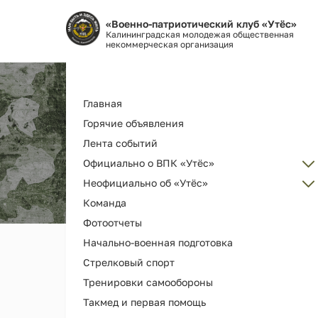
«Военно-патриотический клуб «Утёс»
Калининградская молодежая общественная
некоммерческая организация
Основная
Главная
навигация
Горячие объявления
Лента событий
Официально о ВПК «Утёс»
Неофициально об «Утёс»
Администрация
Команда
Об организации ВПК «Утёс»
Наш клуб ВПК "Утёс"
Фотоотчеты
Как вступить
Награды и дипломы
Начально-военная подготовка
Наша деятельность и услуги
Наши выпускники
Стрелковый спорт
История РГ "Утёс"
Мерч и сувениры
Тренировки самообороны
Как помочь
Видео
Такмед и первая помощь
Библиотека клуба