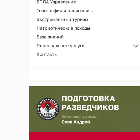
БПЛА Управление
Топография и радиосвязь
Экстремальный туризм
Патриотические походы
База знаний
Персональные услуги
Контакты
Персональные тренировки
Организация Дня рождения
Сопровождение и охрана лиц
Съемка рекламы, кино, фотосессий