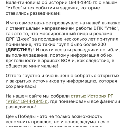
Валентиновича об истории 1944-1945 гг. о нашем
"Утёсе" и тех события и задачах, которые
ставились разведчикам!
И что самое важное прозвучало на нашей вылазке
и станет целым направлением работы ВПК "Утёс",
так это то, что массированный пиар и реклама
ДРГ "Джек" за последние несколько лет притупил
понимание, что таких групп было более 200
(
ДВЕСТИ!!!
) ! И почти все эти разведчики погибли,
выполняя задание, поэтому информация об их
деятельности в архивах ВОВ и, как следствие, в
обществе минимальна!
Оттого грустно и очень ценно собрать с открытых
и закрытых источников ту информацию, которая
сохранилась!
На нашем сайте мы собрали
статью История РГ
"Утёс" 1944-1945 г.
, где поименованы все фамилии
разведчиков!
День Победы - это не только возможность
вспомнить прошлое, но и повод задуматься о
настоящем, о том, как важно ценить мир и