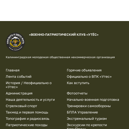
«ВОЕННО-ПАТРИОТИЧЕСКИЙ КЛУБ «УТЁС»
Калининградская молодежая общественная некоммерческая организация
Подвал
Главная
Горячие объявления
Лента событий
Официально о ВПК «Утес»
История / Неофициально о
Как вступить
«Утес»
Администрация
Фотоотчеты
Наша деятельность и услуги
Начально-военная подготовка
Стрелковый спорт
Тренировки самообороны
Такмед и первая помощь
БПЛА Управление
Топография и радиосвязь
Экстремальный туризм
Патриотические походы
Экскурсии по крепости
КронПринц