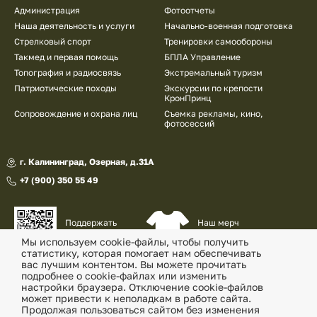
Администрация
Фотоотчеты
Наша деятельность и услуги
Начально-военная подготовка
Стрелковый спорт
Тренировки самообороны
Такмед и первая помощь
БПЛА Управление
Топография и радиосвязь
Экстремальный туризм
Патриотические походы
Экскурсии по крепости
КронПринц
Сопровождение и охрана лиц
Съемка рекламы, кино,
фотосессий
г. Калининград, Озерная, д.31А
+7 (900) 350 55 49
Наш мерч
Поддержать
и сувениры
наш проект
Мы используем cookie-файлы, чтобы получить
статистику, которая помогает нам обеспечивать
© «Военно-патриотический клуб «Утес» , 2026
вас лучшим контентом. Вы можете прочитать
подробнее о cookie-файлах или изменить
Политика конфиденциальности
настройки браузера. Отключение cookie-файлов
может привести к неполадкам в работе сайта.
Согласие на обработку перс. данных
Продолжая пользоваться сайтом без изменения