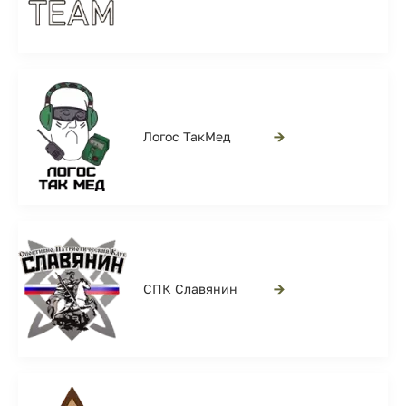
→
Логос ТакМед
→
СПК Славянин