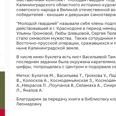
Калининградского областного историко-худож
советского народа в Великой отечественной во
победителей - юношам и девушкам самоотверж
"Молодой гвардией" называли себя члены под
действовавшей в г. Краснодоне в период неме
Ульяны Громовой, Любы Шевцовой, Сергея Тюлен
стало символом мужества. Также сотрудники м
Восточно-прусской операции, сражавшихся и 
ныне Калининградской земле.
В числе имен буклета есть лист Васильевой Там
последнем задании была окружена карателями,
шифры, попрощалась с Центром и подорвала се
Метки: Булатов М., Васильева Т., Громова У., Ла
В., Колосков А., Космодемьянская З., Космоде
А.,Некрасов Л. ,Поупанов В.,Селамаха А., Смир
Л., Яналов А.
Благодарим за передачу книги в библиотеку кл
Леонидовну