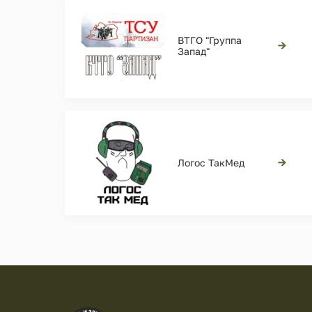
ВТГО "Группа
→
Запад"
→
Логос ТакМед