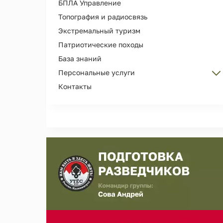
БПЛА Управление
Топография и радиосвязь
Экстремальный туризм
Патриотические походы
База знаний
Персональные услуги
Контакты
Персональные тренировки
Организация Дня рождения
Сопровождение и охрана лиц
Съемка рекламы, кино, фотосессий