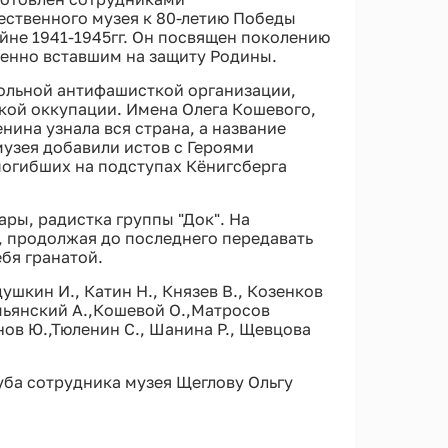
ественного музея к 80-летию Победы
йне 1941-1945гг. Он посвящен поколению
енно вставшим на защиту Родины.
польной антифашисткой организации,
цкой оккупации. Имена Олега Кошевого,
ина узнала вся страна, а название
узея добавили истов с Героями
погибших на подступах Кёнигсберга
ары, радистка группы "Док". На
 продолжая до последнего передавать
бя гранатой.
душкин И., Катин Н., Князев В., Козенков
мьянский А.,Кошевой О.,Матросов
нов Ю.,Тюленин С., Шанина Р., Щевцова
уба сотрудника музея Щеглову Ольгу