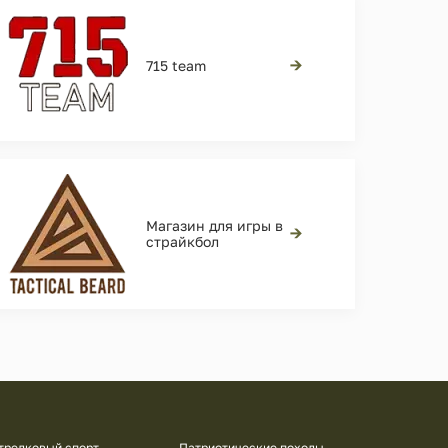
→
715 team
Магазин для игры в
→
страйкбол
трелковый спорт
Патриотические походы