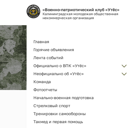
«Военно-патриотический клуб «Утёс»
Калининградская молодежая общественная
некоммерческая организация
Основная
Главная
навигация
Горячие объявления
Лента событий
Официально о ВПК «Утёс»
Неофициально об «Утёс»
Администрация
Команда
Об организации ВПК «Утёс»
Наш клуб ВПК "Утёс"
Фотоотчеты
Как вступить
Награды и дипломы
Начально-военная подготовка
Наша деятельность и услуги
Наши выпускники
Стрелковый спорт
История РГ "Утёс"
Мерч и сувениры
Тренировки самообороны
Как помочь
Видео
Такмед и первая помощь
Библиотека клуба