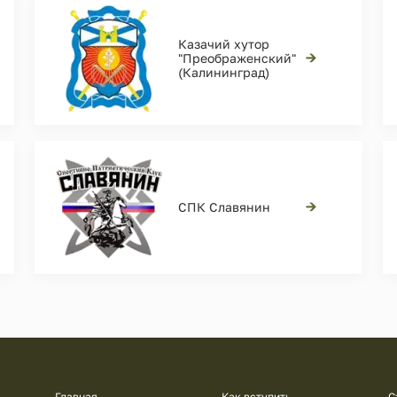
Казачий хутор
→
"Преображенский"
(Калининград)
→
СПК Славянин
Главная
Как вступить
С