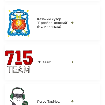
Казачий хутор
→
"Преображенский"
(Калининград)
→
715 team
→
Логос ТакМед