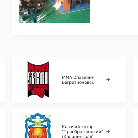
ММА Славянин
→
Багратионовск
Казачий хутор
→
"Преображенский"
(Калининград)