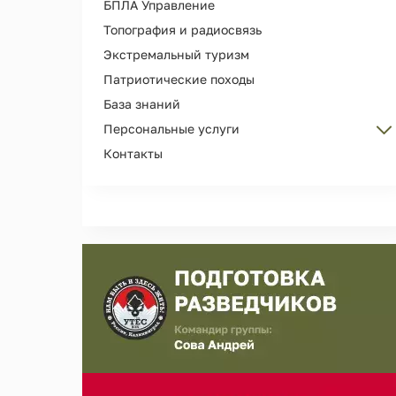
БПЛА Управление
Топография и радиосвязь
Экстремальный туризм
Патриотические походы
База знаний
Персональные услуги
Контакты
Персональные тренировки
Организация Дня рождения
Сопровождение и охрана лиц
Съемка рекламы, кино, фотосессий