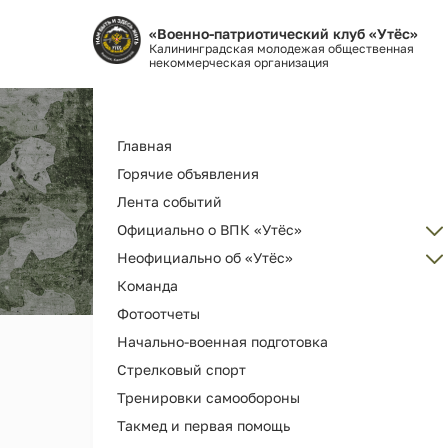
«Военно-патриотический клуб «Утёс»
Калининградская молодежая общественная
некоммерческая организация
Основная
Главная
навигация
Горячие объявления
Лента событий
Официально о ВПК «Утёс»
Неофициально об «Утёс»
Администрация
Команда
Об организации ВПК «Утёс»
Наш клуб ВПК "Утёс"
Фотоотчеты
Как вступить
Награды и дипломы
Начально-военная подготовка
Наша деятельность и услуги
Наши выпускники
Стрелковый спорт
История РГ "Утёс"
Мерч и сувениры
Тренировки самообороны
Как помочь
Видео
Такмед и первая помощь
Библиотека клуба