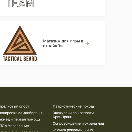
Магазин для игры в
→
страйкбол
трелковый спорт
Патриотические походы
ренировки самообороны
Экскурсии по крепости
КронПринц
акмед и первая помощь
Сопровождение и охрана лиц
ПЛА Управление
Съемка рекламы, кино,