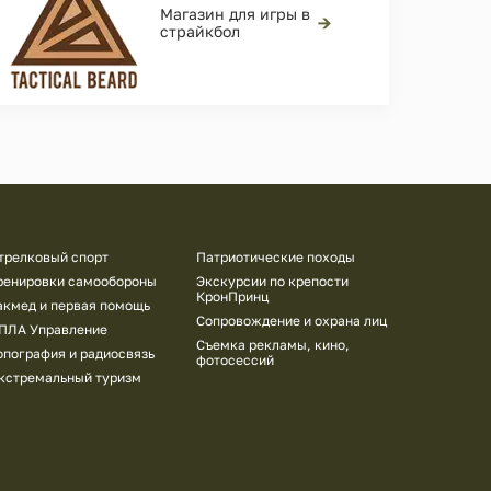
Магазин для игры в
→
страйкбол
трелковый спорт
Патриотические походы
ренировки самообороны
Экскурсии по крепости
КронПринц
акмед и первая помощь
Сопровождение и охрана лиц
ПЛА Управление
Съемка рекламы, кино,
опография и радиосвязь
фотосессий
кстремальный туризм