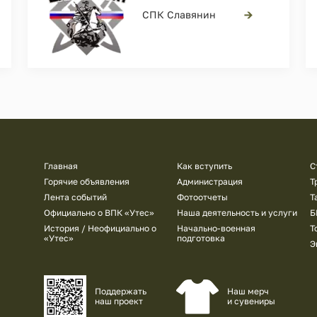
→
СПК Славянин
Подвал
Главная
Как вступить
С
Горячие объявления
Администрация
Т
Лента событий
Фотоотчеты
Т
Официально о ВПК «Утес»
Наша деятельность и услуги
Б
История / Неофициально о
Начально-военная
Т
«Утес»
подготовка
Э
Наш мерч
Поддержать
и сувениры
наш проект