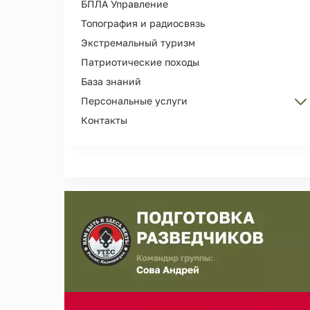
БПЛА Управление
Топография и радиосвязь
Экстремальный туризм
Патриотические походы
База знаний
Персональные услуги
Контакты
Персональные тренировки
Организация Дня рождения
Сопровождение и охрана лиц
Съемка рекламы, кино, фотосессий