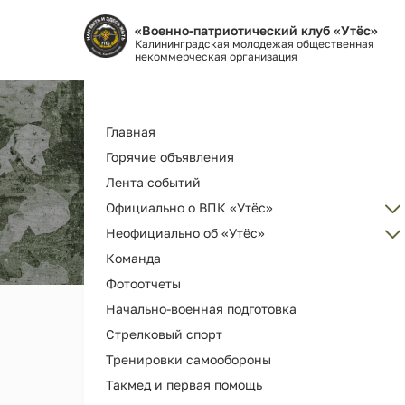
«Военно-патриотический клуб «Утёс»
Калининградская молодежая общественная
некоммерческая организация
Основная
Главная
навигация
Горячие объявления
Лента событий
Официально о ВПК «Утёс»
Неофициально об «Утёс»
Администрация
Команда
Об организации ВПК «Утёс»
Наш клуб ВПК "Утёс"
Фотоотчеты
Как вступить
Награды и дипломы
Начально-военная подготовка
Наша деятельность и услуги
Наши выпускники
Стрелковый спорт
История РГ "Утёс"
Мерч и сувениры
Тренировки самообороны
Как помочь
Видео
Такмед и первая помощь
Библиотека клуба