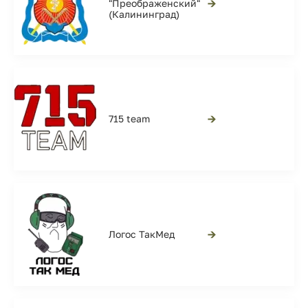
→
"Преображенский"
(Калининград)
→
715 team
→
Логос ТакМед