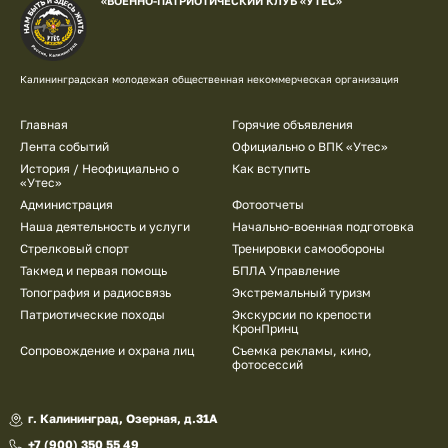
«ВОЕННО-ПАТРИОТИЧЕСКИЙ КЛУБ «УТЁС»
Калининградская молодежая общественная некоммерческая организация
Подвал
Главная
Горячие объявления
Лента событий
Официально о ВПК «Утес»
История / Неофициально о
Как вступить
«Утес»
Администрация
Фотоотчеты
Наша деятельность и услуги
Начально-военная подготовка
Стрелковый спорт
Тренировки самообороны
Такмед и первая помощь
БПЛА Управление
Топография и радиосвязь
Экстремальный туризм
Патриотические походы
Экскурсии по крепости
КронПринц
Сопровождение и охрана лиц
Съемка рекламы, кино,
фотосессий
г. Калининград, Озерная, д.31А
+7 (900) 350 55 49