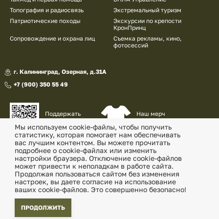
Топография и радиосвязь
Экстремальный туризм
Патриотические походы
Экскурсии по крепости
КронПринц
Сопровождение и охрана лиц
Съемка рекламы, кино,
фотосессий
г. Калининград, Озерная, д.31А
+7 (900) 350 55 49
Наш мерч
Поддержать
и сувениры
наш проект
Мы используем cookie-файлы, чтобы получить
статистику, которая помогает нам обеспечивать
© «Военно-патриотический клуб «Утес» , 2026
вас лучшим контентом. Вы можете прочитать
подробнее о cookie-файлах или изменить
Политика конфиденциальности
настройки браузера. Отключение cookie-файлов
может привести к неполадкам в работе сайта.
Согласие на обработку перс. данных
Продолжая пользоваться сайтом без изменения
настроек, вы даете согласие на использование
ваших cookie-файлов. Это совершенно безопасно!
ПРОДОЛЖИТЬ