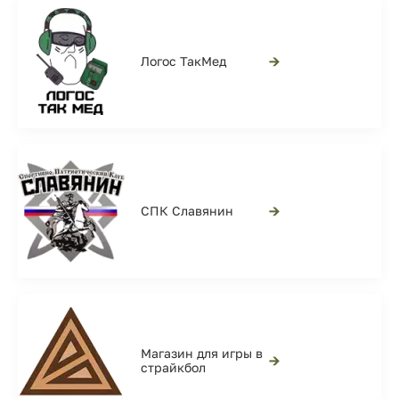
→
Логос ТакМед
→
СПК Славянин
Магазин для игры в
→
страйкбол