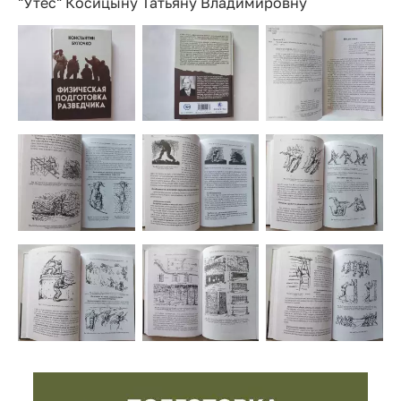
"Утёс" Косицыну Татьяну Владимировну