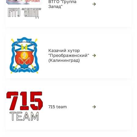
ВТГО "Группа
→
Запад"
Казачий хутор
→
"Преображенский"
(Калининград)
→
715 team