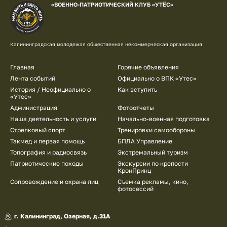
«ВОЕННО-ПАТРИОТИЧЕСКИЙ КЛУБ «УТЁС»
Калининградская молодежая общественная некоммерческая организация
Подвал
Главная
Горячие объявления
Лента событий
Официально о ВПК «Утес»
История / Неофициально о
Как вступить
«Утес»
Администрация
Фотоотчеты
Наша деятельность и услуги
Начально-военная подготовка
Стрелковый спорт
Тренировки самообороны
Такмед и первая помощь
БПЛА Управление
Топография и радиосвязь
Экстремальный туризм
Патриотические походы
Экскурсии по крепости
КронПринц
Сопровождение и охрана лиц
Съемка рекламы, кино,
фотосессий
г. Калининград, Озерная, д.31А