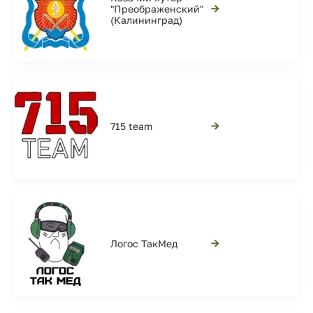
→
"Преображенский"
(Калининград)
→
715 team
→
Логос ТакМед