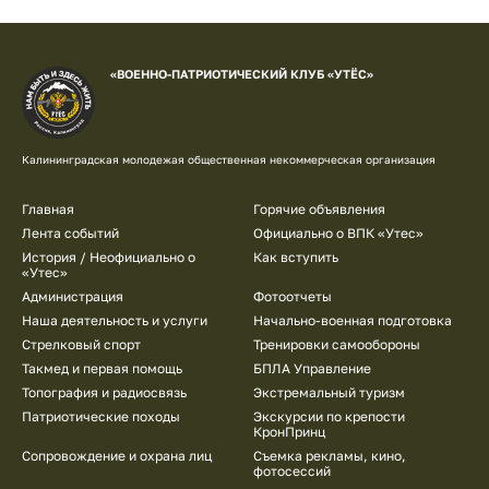
«ВОЕННО-ПАТРИОТИЧЕСКИЙ КЛУБ «УТЁС»
Калининградская молодежая общественная некоммерческая организация
Подвал
Главная
Горячие объявления
Лента событий
Официально о ВПК «Утес»
История / Неофициально о
Как вступить
«Утес»
Администрация
Фотоотчеты
Наша деятельность и услуги
Начально-военная подготовка
Стрелковый спорт
Тренировки самообороны
Такмед и первая помощь
БПЛА Управление
Топография и радиосвязь
Экстремальный туризм
Патриотические походы
Экскурсии по крепости
КронПринц
Сопровождение и охрана лиц
Съемка рекламы, кино,
фотосессий