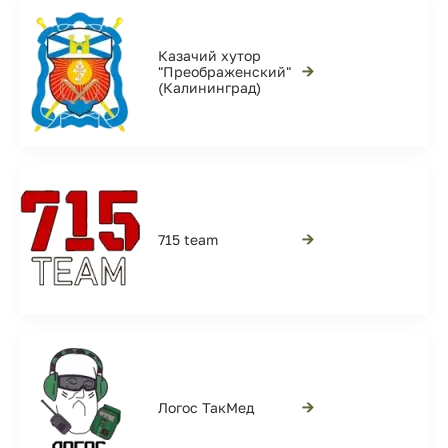
Казачий хутор
→
"Преображенский"
(Калининград)
→
715 team
→
Логос ТакМед