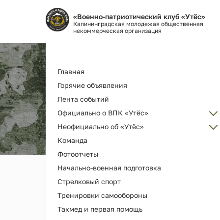
«Военно-патриотический клуб «Утёс»
Калининградская молодежая общественная
некоммерческая организация
Основная
Главная
навигация
Горячие объявления
Лента событий
Официально о ВПК «Утёс»
Неофициально об «Утёс»
Администрация
Команда
Об организации ВПК «Утёс»
Наш клуб ВПК "Утёс"
Фотоотчеты
Как вступить
Награды и дипломы
Начально-военная подготовка
Наша деятельность и услуги
Наши выпускники
Стрелковый спорт
История РГ "Утёс"
Мерч и сувениры
Тренировки самообороны
Как помочь
Видео
Такмед и первая помощь
Библиотека клуба