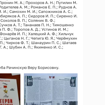
; Пронин М. А.; Прохоров А. Н.; Путилин М.
 Родителев А. М.; Романов Е. П.; Руднов А.
. И.; Самохин М. И.; Сапожников А. С.;
ибиряков А. П.; Сидоров И. П.; Сиренко И.
 Соколов В. П.; Соляник В. Ф.;
 Сучков А. Т.; Тананаев П. Н.; Тимошенко
в П. Ф.; Торопов А. Д.; Устинов И. М.;
 Фонарёв И. П.; Халецкий А. Ф.; Хильчук
Т.; Цыганов Н. Г.; Чепига Ю. Я.; Черёмухин
. П.; Чирков Ф. Т.; Шанаурин П. С.; Шатаев
. А.; Шубин А. П.; Якименко И. С.;
луба Рачинскую Веру Борисовну.