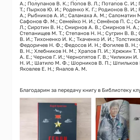
А.; Полупанов В. К.; Попов В. Л.; Потапов С. И.
Т.; Пырков Ю. И.; Роденко К. Г.; Родионов В. И.;
А.; Рыбников А. И.; Саламаха А. М.; Саломатин М
Сафонов Ф. М.; Семейко Н. И.; Семёнов П. С.; С
Л.; Сиротин В. Н.; Смирнов А. В.; Смирнов Н. А.;
Степанищев М. Т.; Степанов Н. Н.; Сугрин В. В.;
В. И.; Тихоненко И. К.; Ткаченко И. И.; Толстико
Федоричев Н. Ф.; Федосов И. Н.; Фогилев В. Н.;
В. Н.; Хлебников Н. М.; Храпов П. И.; Хрюкин Т. 
А. Е.; Чернов Г. И.; Чернопятов Г. В.; Чиликин И
Н. И.; Шатило М. Ф.; Шорников В. П.; Шпильков Г
Яковлев Е. Н.; Яналов А. М.
Благодарим за передачу книгу в Библиотеку к