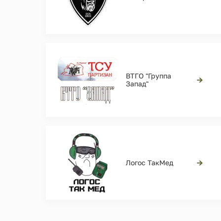
ВТГО "Группа
→
Запад"
→
Логос ТакМед