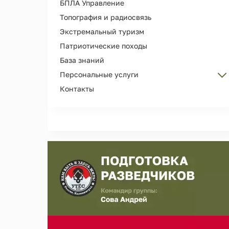
БПЛА Управление
Топография и радиосвязь
Экстремальный туризм
Патриотические походы
База знаний
Персональные услуги
Контакты
Персональные тренировки
Организация Дня рождения
Сопровождение и охрана лиц
Съемка рекламы, кино, фотосессий