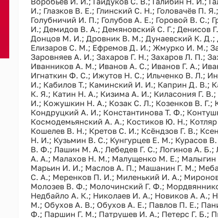
Воробьёв И. И.; Гайдуков С. В.; Галибин Н. И.; Га
И.; Глазков В. Е.; Глинский С. Н.; Головачёв П. Я.
Голубничий И. П.; Голубов А. Е.; Горовой В. С.; Г
И.; Демидов В. А.; Демяновский С. Г.; Денисов Г
Донцов М. И.; Дровник В. М.; Дунаевский К. Д.; Д
Елизаров С. М.; Ефремов Д. И.; Жмурко И. М.; За
Заровняев А. И.; Захаров Г. Н.; Захаров Л. П.; За
Иванников А. М.; Иванов А. С.; Иванов Г. А.; Иван
Игнаткин Ф. С.; Ижутов Н. С.; Ильченко В. Л.; И
И.; Кабилов Т.; Каминский И. И.; Каприн Д. В.; 
К. Я.; Катин Н. А.; Кизима А. И.; Киласония Г. В.
И.; Кожушкин Н. А.; Козак С. Л.; Козенков В. Г.;
Кондруцкий А. И.; Константинова Т. Ф.; Контушн
Космодемьянский А. А.; Костиков Ю. Н.; Котляр 
Кошелев В. Н.; Кретов С. И.; Ксёндзов Г. В.; Ксе
Н. И.; Кузьмин В. С.; Кунгурцев Е. М.; Курасов В.
В. Ф.; Лашин М. А.; Лебедев Г. С.; Логинов А. Б.
А. А.; Малахов Н. М.; Малущенко М. Е.; Малыгин 
Марьин И. И.; Маслов А. П.; Машанин Г. М.; Меб
С. А.; Меренков П. И.; Миленький И. А.; Мироно
Молозев В. Ф.; Молочинский Г. Ф.; Мордвянников
Недбайло А. К.; Николаев И. А.; Новиков А. А.; 
М.; Обухов А. В.; Обухов А. Е.; Павлов П. Е.; Па
Ф.; Паршин Г. М.; Патрушев И. А.; Петерс Г. Б.; 