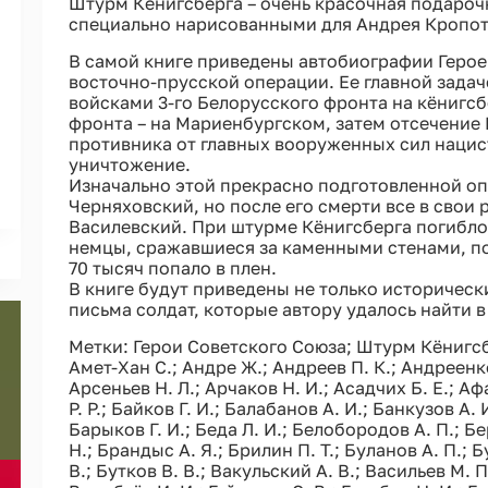
Штурм Кёнигсберга – очень красочная подароч
специально нарисованными для Андрея Кропо
В самой книге приведены автобиографии Герое
восточно-прусской операции. Ее главной зада
войсками 3-го Белорусского фронта на кёнигсб
фронта – на Мариенбургском, затем отсечение
противника от главных вооруженных сил нацис
уничтожение.
Изначально этой прекрасно подготовленной о
Черняховский, но после его смерти все в свои
Василевский. При штурме Кёнигсберга погибло 
немцы, сражавшиеся за каменными стенами, по
70 тысяч попало в плен.
В книге будут приведены не только историческ
письма солдат, которые автору удалось найти в
Метки: Герои Советского Союза; Штурм Кёнигсбе
Амет-Хан С.; Андре Ж.; Андреев П. К.; Андреенко
Арсеньев Н. Л.; Арчаков Н. И.; Асадчих Б. Е.; А
Р. Р.; Байков Г. И.; Балабанов А. И.; Банкузов А.
Барыков Г. И.; Беда Л. И.; Белобородов А. П.; Б
Н.; Брандыс А. Я.; Брилин П. Т.; Буланов А. П.; 
В.; Бутков В. В.; Вакульский А. В.; Васильев М. П