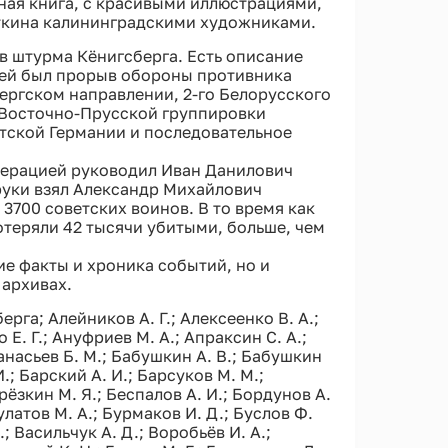
ная книга, с красивыми иллюстрациями,
ткина калининградскими художниками.
в штурма Кёнигсберга. Есть описание
чей был прорыв обороны противника
ергском направлении, 2-го Белорусского
 Восточно-Прусской группировки
тской Германии и последовательное
перацией руководил Иван Данилович
 руки взял Александр Михайлович
3700 советских воинов. В то время как
теряли 42 тысячи убитыми, больше, чем
ие факты и хроника событий, но и
 архивах.
рга; Алейников А. Г.; Алексеенко В. А.;
 Е. Г.; Ануфриев М. А.; Апраксин С. А.;
фанасьев Б. М.; Бабушкин А. В.; Бабушкин
 И.; Барский А. И.; Барсуков М. М.;
ерёзкин М. Я.; Беспалов А. И.; Бордунов А.
Булатов М. А.; Бурмаков И. Д.; Буслов Ф.
.; Васильчук А. Д.; Воробьёв И. А.;