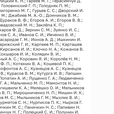
лицкий К. Н.; Гареев М. Г.; Герасимчук Д.
; Головинский Г. П.; Голодняк П. М.;
ригоренко М. Г.; Гурьев С. С.; Дворский И.
. М.; Джабиев М. А.-О.; Домников В. М.;
ураков В. Ф.; Егоров А. И.; Егоров В. В.;
вадовский М. Н.; Заклёпа К. П.;
харов Ф. Д.; Зернин С. М.; Зуенко И. С.;
ов С. А.; Иванов С. И.; Ивченко В. И.;
насаридзе Г. М.; Ионов А. Д.; Ишкинин И.
Карижский Г. И.; Карпеев М. П.; Карташев
; Кирсанов И. И.; Клочко Н. А.; Кожанов В.
 Кокшаров И. И.; Колядин В. И.;
ый А. С.; Коровин Я. И.; Королёв Н. М.;
Ф. П.; Котюнин В. А.; Кошевой П. К.;
нофонтов А. С.; Кузнецов А. С.; Кузнецов
 В.; Курасов В. М.; Кутурга И. В.; Лапшин
; Лопатин А. И.; Лущенко Г. А.; Людвиченко
Г. А.; Мальченко М. П.; Мамонтов Н. И.;
агишвили К. А.; Мелешко О. И.; Мельников
в В. П.; Мирошниченко Н. П.; Мишин И. К.;
 М. С.; Мыльников Г. М.; Мыхлик В. И.;
Нурметов С. Н.; Нурписов П. К.; Нырков Г.
ничкин М. С.; Паничкин Н. С.; Папивин Н.
Пинчук Н. Г.; Полецкий С. И.; Полунин И.