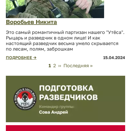
Воробьев Никита
Это самый романтичный партизан нашего "Утёса".
Рыцарь и разведчик в одном лице! И как
настоящий разведчик весьма умело скрывается
по лесам, полям, заброшкам
ПОДРОБНЕЕ →
15.04.2024
Нумерация
Page
1
Page
2
Следующая
››
Последняя
Последняя »
страниц
страница
страница