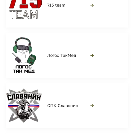
→
715 team
→
Логос ТакМед
→
СПК Славянин