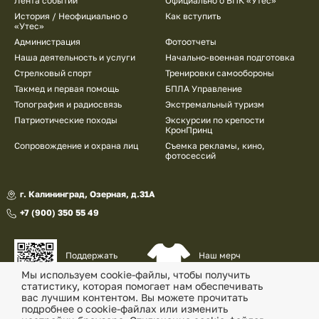
Лента событий
Официально о ВПК «Утес»
История / Неофициально о
Как вступить
«Утес»
Администрация
Фотоотчеты
Наша деятельность и услуги
Начально-военная подготовка
Стрелковый спорт
Тренировки самообороны
Такмед и первая помощь
БПЛА Управление
Топография и радиосвязь
Экстремальный туризм
Патриотические походы
Экскурсии по крепости
КронПринц
Сопровождение и охрана лиц
Съемка рекламы, кино,
фотосессий
г. Калининград, Озерная, д.31А
+7 (900) 350 55 49
Наш мерч
Поддержать
и сувениры
наш проект
Мы используем cookie-файлы, чтобы получить
статистику, которая помогает нам обеспечивать
© «Военно-патриотический клуб «Утес» , 2026
вас лучшим контентом. Вы можете прочитать
подробнее о cookie-файлах или изменить
Политика конфиденциальности