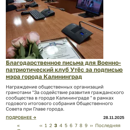
Благодарственное письма для Военно-
патриотический клуб Утёс за подписью
мэра города Калининград
Награждение общественных организаций
грамотами "За содействие развития гражданского
сообщества в городе Калининграде " в рамках
годового итогового собрания Общественного
Совета при Главе города.
ПОДРОБНЕЕ →
28.11.2025
Нумерация
Первая
«
Предыдущая
‹‹
Page
1
Page
2
Page
3
Page
4
Page
5
Page
6
Page
7
Page
8
Page
9
Следующая
››
Последняя
Последняя